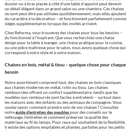
dossier ou à bras placée à côté d'une table d'appoint peut devenir
un détail élégant dans un grand salon ou une chambre. Ces chaises
ne sont peut-être pas utilisées quotidiennement, mais elles ajoutent
du caractère à la décoration – et fonctionnent parfaitement comme
sièges supplémentaires lorsque des invités arrivent.
Chez Reforma, vous trouverez des chaises pour tous les besoins –
du fonctionnel à l'inspirant. Que vous recherchiez une chaise
design pour la table à manger, une chaise pratique pour la cuisine,
ou une pièce maîtresse pour le salon, nous avons quelque chose qui
correspond à votre style et à votre maison.
Chaises en bois, métal & tissu – quelque chose pour chaque
besoin
Notre assortiment comprend tout, des chaises en bois classiques
aux chaises modernes en métal, rotin ou tissu. Les chaises
rembourrées offrent un confort supplémentaire, tandis que les
modèles non rembourrés sont faciles à entretenir – surtout dans
les maisons avec des enfants ou des animaux de compagnie. Vous
voulez savoir comment prendre soin de vos chaises ? Consultez
notre
guide d'entretien des meubles
pour des conseils sur le
nettoyage, l'entretien et comment préserver la qualité des
matériaux au fil du temps. Pour ceux qui souhaitent de la flexibilité,
il existe des options empilables et pliantes, parfaites pour les petits