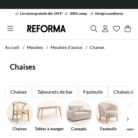
Livraison gratuite dès 199 €*
200% comp.
Design scandinave
Liste de 
Nombre da
.
Pan
Qua
.
Accueil
Meubles
Meubles d'assise
Chaises
Chaises
Chaises
Tabourets de bar
Fauteuils
Chaises de
Chaises
Tables à manger
Canapés
Fauteuils
Tables