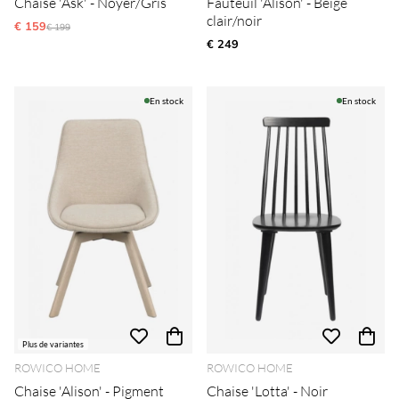
Chaise 'Ask' - Noyer/Gris
Fauteuil 'Alison' - Beige
clair/noir
€ 159
Prix régulier:
€ 199
€ 249
En stock
En stock
Plus de variantes
ROWICO HOME
ROWICO HOME
Chaise 'Alison' - Pigment
Chaise 'Lotta' - Noir