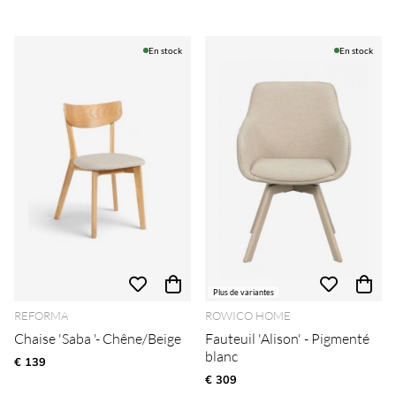
En stock
En stock
Plus de variantes
REFORMA
ROWICO HOME
Chaise 'Saba '- Chêne/Beige
Fauteuil 'Alison' - Pigmenté
blanc
€ 139
€ 309