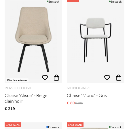
En stock
En stock
Plus de variantes
ROWICO HOME
MONOGRAPH
Chaise 'Alison' - Beige
Chaise 'Mono' - Gris
clair/noir
€ 89
Prix régulier:
€ 399
€ 219
CAMPAGNE
CAMPAGNE
En route
En stock