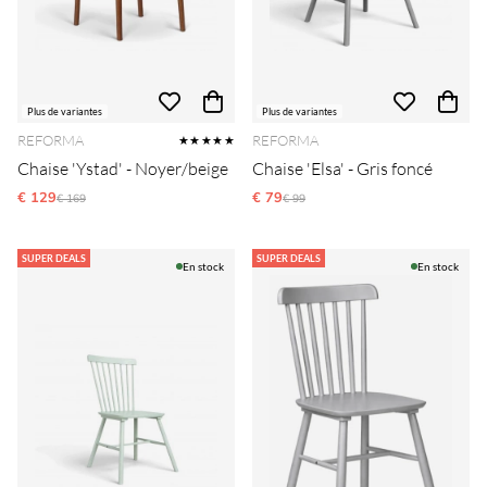
Plus de variantes
Plus de variantes
REFORMA
REFORMA
★★★★★
Chaise 'Ystad' - Noyer/beige
Chaise 'Elsa' - Gris foncé
€ 129
Prix régulier:
€ 79
Prix régulier:
€ 169
€ 99
SUPER DEALS
SUPER DEALS
En stock
En stock