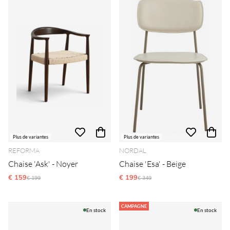
Plus de variantes
Plus de variantes
REFORMA
NORDAL
Chaise 'Ask' - Noyer
Chaise 'Esa' - Beige
€ 159
Prix régulier:
€ 199
Prix régulier:
€ 199
€ 349
CAMPAGNE
En stock
En stock