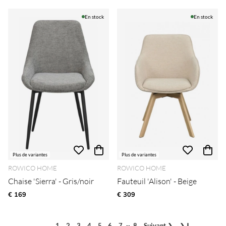
En stock
En stock
Plus de variantes
Plus de variantes
ROWICO HOME
ROWICO HOME
Chaise 'Sierra' - Gris/noir
Fauteuil 'Alison' - Beige
€ 169
€ 309
..
1
2
3
4
5
6
7
8
Suivant
❯
❯❙