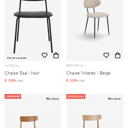
Plus de variantes
NORDAL
REFORMA
Chaise 'Esa' - Noir
Chaise 'Mieres' - Beige
€ 199
Prix régulier:
€ 109
Prix régulier:
€ 349
€ 139
CAMPAGNE
SUPER DEALS
En stock
En stock