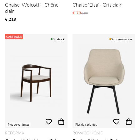
Chaise 'Wolcott' - Chêne
Chaise 'Elsa' - Gris clair
clair
€ 79
Prix régulier:
€ 99
€ 219
CAMPAGNE
En stock
Sur commande
Plus de variantes
Plus de variantes
REFORMA
ROWICO HOME