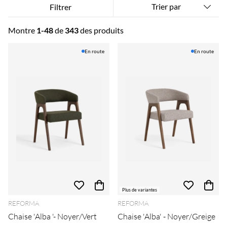
Trier par
Filtrer
Montre
1-48
de
343
des produits
Produits
En route
En route
Plus de variantes
REFORMA
REFORMA
Chaise 'Alba '- Noyer/Vert
Chaise 'Alba' - Noyer/Greige