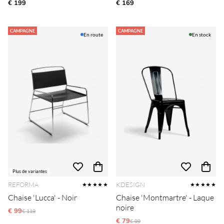
€ 199
€ 169
CAMPAGNE
CAMPAGNE
En route
En stock
Plus de variantes
REFORMA
KDESIGN
★★★★★
★★★★★
Chaise 'Lucca' - Noir
Chaise 'Montmartre' - Laque
noire
€ 99
Prix régulier:
€ 119
€ 79
Prix régulier:
€ 99