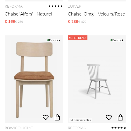
REFORMA
ZUIVER
★★★★★
Chaise 'Alfors' - Naturel
Chaise 'Omg' - Velours/Rose
€ 169
Prix régulier:
€ 239
Prix régulier:
€ 269
€ 479
SUPER DEALS
En stock
En stock
Plus de variantes
ROWICO HOME
REFORMA
★★★★★