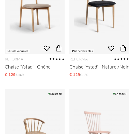
Plus de variantes
Plus de variantes
REFORMA
REFORMA
★★★★★
★★★★★
Chaise 'Ystad' - Chêne
Chaise 'Ystad' - Naturel/Noir
€ 129
Prix régulier:
€ 129
Prix régulier:
€ 169
€ 169
En stock
En stock