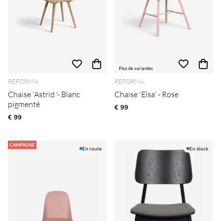
Plus de variantes
REFORMA
REFORMA
Chaise 'Astrid '- Blanc
Chaise 'Elsa' - Rose
pigmenté
€ 99
€ 99
CAMPAGNE
En route
En stock