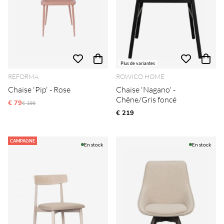
Plus de variantes
REFORMA
ROWICO HOME
Chaise 'Pip' - Rose
Chaise 'Nagano' -
Chêne/Gris foncé
€ 79
Prix régulier:
€ 199
€ 219
CAMPAGNE
En stock
En stock