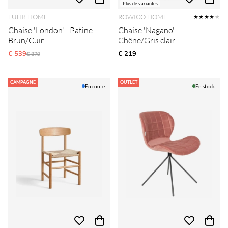
Plus de variantes
FUHR HOME
ROWICO HOME
★★★★
★
Chaise 'London' - Patine
Chaise 'Nagano' -
Brun/Cuir
Chêne/Gris clair
€ 539
Prix régulier:
€ 219
€ 879
CAMPAGNE
OUTLET
En route
En stock