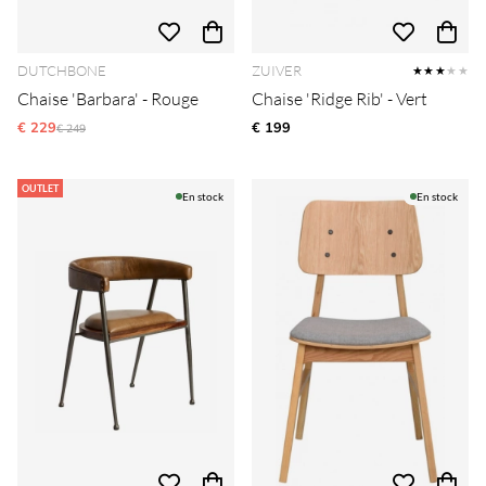
DUTCHBONE
ZUIVER
★★★
★★
Chaise 'Barbara' - Rouge
Chaise 'Ridge Rib' - Vert
€ 229
Prix régulier:
€ 199
€ 249
OUTLET
En stock
En stock