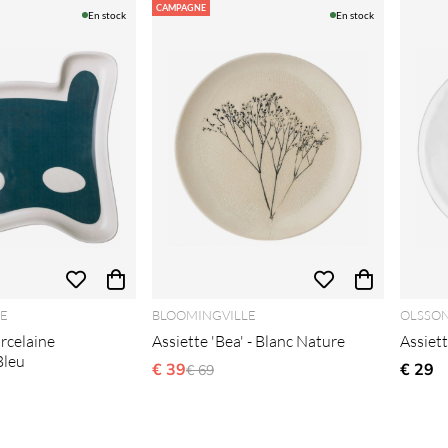
CAMPAGNE
En stock
En stock
E
BLOOMINGVILLE
OLSSON
orcelaine
Assiette 'Bea' - Blanc Nature
Assiett
Bleu
€ 39
Prix régulier:
€ 29
€ 69
lier: