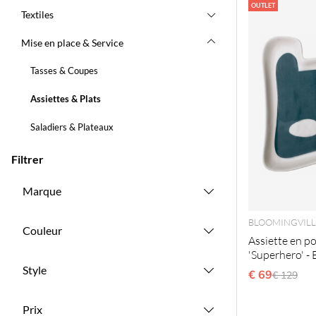
Produits
OUTLET
Textiles
Mise en place & Service
Tasses & Coupes
Assiettes & Plats
Saladiers & Plateaux
Filtrer
Marque
BLOOMINGVILL
Couleur
Assiette en p
'Superhero' - 
Style
€ 69
Prix régu
€ 129
Prix