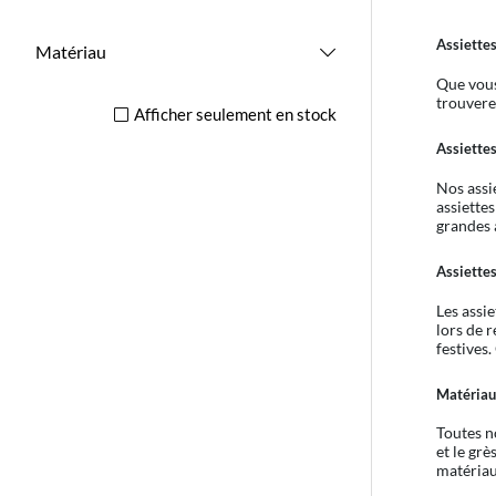
Assiettes
Matériau
Que vous
trouverez
Afficher seulement en stock
Assiette
Nos assie
assiette
grandes 
Assiettes
Les assi
lors de 
festives
Matériau
Toutes no
et le gr
matériaux