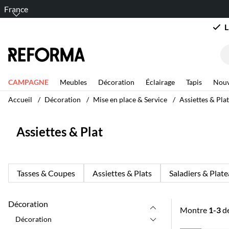
France
L
CAMPAGNE
Meubles
Décoration
Éclairage
Tapis
Nouv
Accueil
Décoration
Mise en place & Service
Assiettes & Plat
Assiettes & Plat
Tasses & Coupes
Assiettes & Plats
Saladiers & Plat
Décoration
Montre
1-3
d
Décoration