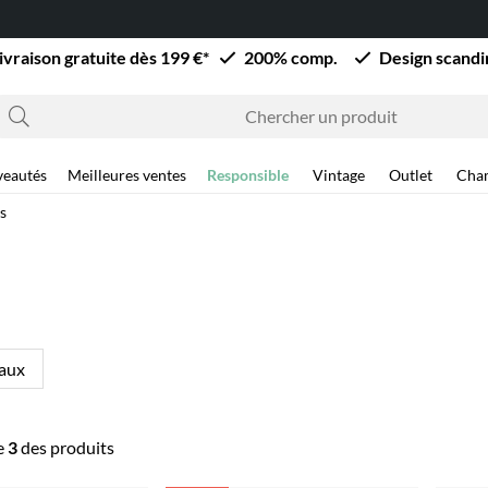
ivraison gratuite dès 199 €*
200% comp.
Design scand
eautés
Meilleures ventes
Responsible
Vintage
Outlet
Cha
s
eaux
e
3
des produits