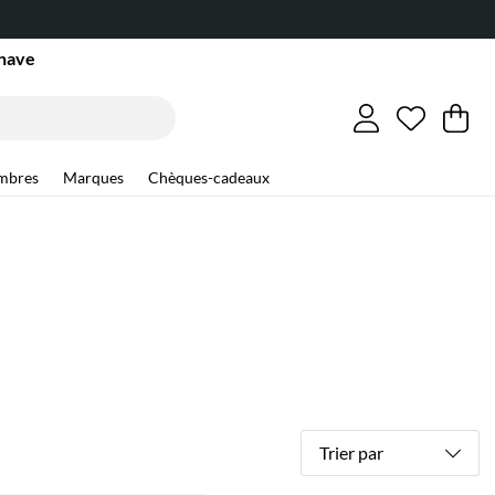
inave
Liste de
Nombre d
.
Pa
Qu
.
mbres
Marques
Chèques-cadeaux
Trier par