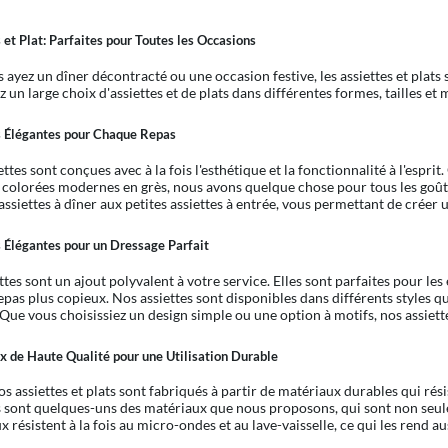
 et Plat: Parfaites pour Toutes les Occasions
 ayez un dîner décontracté ou une occasion festive, les assiettes et plats 
 un large choix d'assiettes et de plats dans différentes formes, tailles et 
s Élégantes pour Chaque Repas
ttes sont conçues avec à la fois l'esthétique et la fonctionnalité à l'espri
s colorées modernes en grès, nous avons quelque chose pour tous les goûts.
assiettes à dîner aux petites assiettes à entrée, vous permettant de créer
 Élégantes pour un Dressage Parfait
ettes sont un ajout polyvalent à votre service. Elles sont parfaites pour 
repas plus copieux. Nos assiettes sont disponibles dans différents styles 
. Que vous choisissiez un design simple ou une option à motifs, nos assiet
x de Haute Qualité pour une Utilisation Durable
s assiettes et plats sont fabriqués à partir de matériaux durables qui rés
ès sont quelques-uns des matériaux que nous proposons, qui sont non seu
 résistent à la fois au micro-ondes et au lave-vaisselle, ce qui les rend au