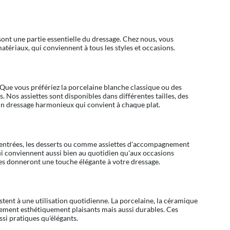
sont une partie essentielle du dressage. Chez nous, vous
matériaux, qui conviennent à tous les styles et occasions.
t. Que vous préfériez la porcelaine blanche classique ou des
 Nos assiettes sont disponibles dans différentes tailles, des
 un dressage harmonieux qui convient à chaque plat.
les entrées, les desserts ou comme assiettes d'accompagnement
qui conviennent aussi bien au quotidien qu'aux occasions
tes donneront une touche élégante à votre dressage.
istent à une utilisation quotidienne. La porcelaine, la céramique
lement esthétiquement plaisants mais aussi durables. Ces
ssi pratiques qu'élégants.