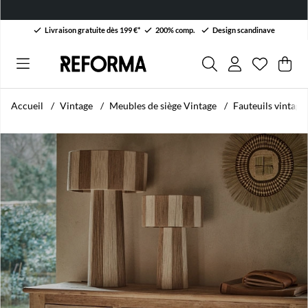
Livraison gratuite dès 199 €*
200% comp.
Design scandinave
Liste de 
Nombre da
.
Pan
Qua
.
Accueil
Vintage
Meubles de siège Vintage
Fauteuils vintage