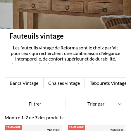
Fauteuils vintage
Les fauteuils vintage de Reforma sont le choix parfait
pour ceux qui recherchent une combinaison d'élégance
intemporelle, de confort supérieur et de durabilité.
Apportez une touche de charme vintage à votre maison
et profitez d'un moment de détente dans un style
scandinave classique avec nos magnifiques fauteuils
vintage.
Bancs Vintage
Chaises vintage
Tabourets Vintage
Trier par
Filtrer
Montre
1-7
de
7
des produits
Produits
CAMPAGNE
CAMPAGNE
En stock
En stock