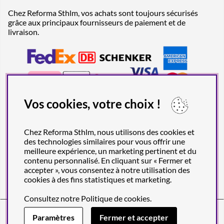
Chez Reforma Sthlm, vos achats sont toujours sécurisés
grâce aux principaux fournisseurs de paiement et de
livraison.
Vos cookies, votre choix !
Chez Reforma Sthlm, nous utilisons des cookies et
des technologies similaires pour vous offrir une
meilleure expérience, un marketing pertinent et du
contenu personnalisé. En cliquant sur « Fermer et
accepter », vous consentez à notre utilisation des
cookies à des fins statistiques et marketing.
Consultez notre
Politique de cookies
.
Reforma Sthlm AB (org. no. 556849-2606)
Engelbrektsgatan 29
(Note! Postal address only), SE-114 32
Paramètres
Fermer et accepter
STOCKHOLM, Sweden