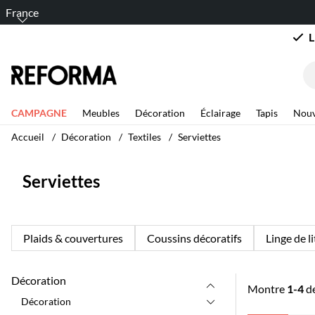
France
L
CAMPAGNE
Meubles
Décoration
Éclairage
Tapis
Nouv
Accueil
Décoration
Textiles
Serviettes
Serviettes
Plaids & couvertures
Coussins décoratifs
Linge de li
Décoration
Montre
1-4
d
Décoration