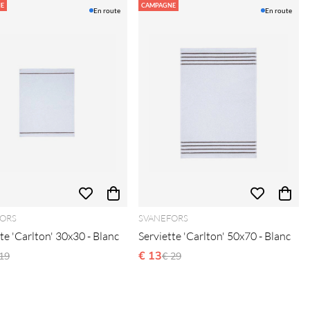
E
CAMPAGNE
En route
En route
ORS
SVANEFORS
te 'Carlton' 30x30 - Blanc
Serviette 'Carlton' 50x70 - Blanc
ix régulier:
€ 13
Prix régulier:
19
€ 29