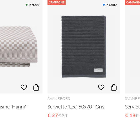
CAMPAGNE
CAMPAGN
En stock
En route
SVANEFORS
SVANEF
sine 'Hanni' -
Serviette 'Lea' 50x70 - Gris
Serviet
€ 27
Prix régulier:
€ 13
Pr
€ 39
€ 
lier: