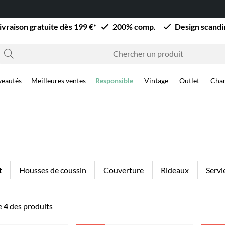
ivraison gratuite dès 199 €*
200% comp.
Design scand
eautés
Meilleures ventes
Responsible
Vintage
Outlet
Cha
t
Housses de coussin
Couverture
Rideaux
Servi
e
4
des produits