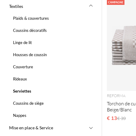
Produits
CAMPAGNE
Textiles
Plaids & couvertures
Coussins décoratifs
Linge de lit
Housses de coussin
Couverture
Rideaux
Serviettes
REFORMA
Torchon de cui
Coussins de siège
Beige/Blanc
Nappes
€ 13
Prix régu
€ 39
Mise en place & Service