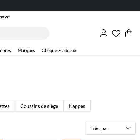
inave
Liste de
Nombre d
.
Pa
Qu
.
mbres
Marques
Chèques-cadeaux
ettes
Coussins de siège
Nappes
Trier par