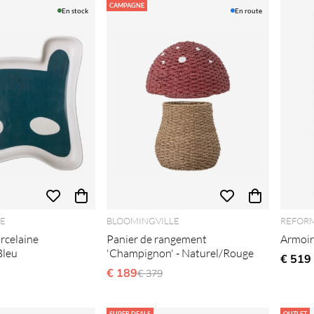
CAMPAGNE
En stock
En route
E
BLOOMINGVILLE
REFOR
orcelaine
Panier de rangement
Armoire
Bleu
'Champignon' - Naturel/Rouge
€ 519
lier:
€ 189
Prix régulier:
€ 379
SUPER DEALS
OUTLET