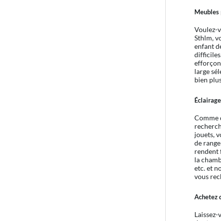
Meubles p
Voulez-v
Sthlm, v
enfant d
difficil
efforçon
large sél
bien plu
Éclairage
Comme da
recherch
jouets, 
de range
rendent 
la chamb
etc. et 
vous rec
Achetez d
Laissez-