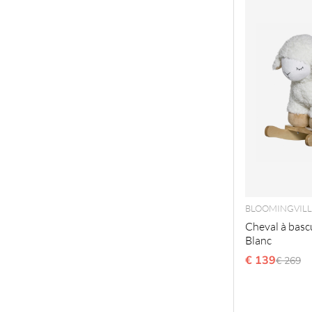
BLOOMINGVILL
Cheval à bascu
Blanc
€ 139
Prix ré
€ 269