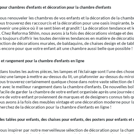
our chambres d'enfants et décoration pour la chambre d'enfants
ous renouveler les chambres de vos enfants et la décoration de la chambre
ous trouverez des raccourcis et la décoration pour une oasis inspirante, b
evenir une pièce où il se sent bien et grandit ! La décoration tendance et
es. Chez Reforma Sthlm, nous avons à la fois des décorations vintage et 
s toujours d'offrir les toutes dernières tendances en matière de décorat
ection de décorations murales, de baldaquins, de chaises design et de table
s encore pour que votre enfant ait une chambre aussi belle que possible !
 et rangement pour la chambre d'enfants en ligne
ns toutes les autres pièces, les lampes et l'éclairage sont l'une des chos
iez une lampe à mettre au-dessus du lit, un plafonnier au-dessus du miroi
vous trouverez certainement quelque chose dans notre vaste sélection de lam
r avec le meilleur rangement dans la chambre d'enfants. De nouvelles bo
facile de garder la chambre de votre enfant organisée après une journée 
re de votre enfant proviennent de marques et de designers connus tels q
nous avons à la fois des meubles vintage et une décoration moderne pour
herchez de la décoration pour la chambre d'enfants en ligne !
es tables pour enfants, des chaises pour enfants, des posters pour enfants et
vous inspirer par notre merveilleuse sélection de décoration pour la cha