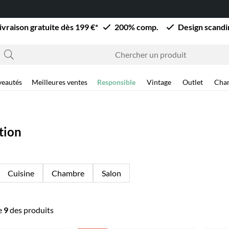
ivraison gratuite dès 199 €*
200% comp.
Design scand
eautés
Meilleures ventes
Responsible
Vintage
Outlet
Cha
tion
Cuisine
Chambre
Salon
e
9
des produits