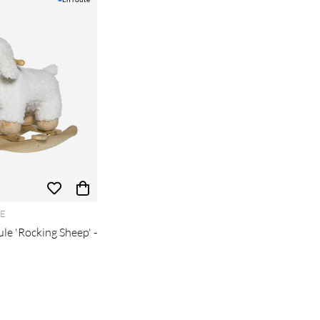
E
le 'Rocking Sheep' -
gulier: