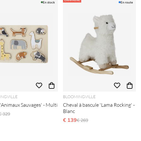
En stock
En route
NGVILLE
BLOOMINGVILLE
 'Animaux Sauvages' - Multi
Cheval à bascule 'Lama Rocking' -
Blanc
Prix régulier:
€ 329
€ 139
Prix régulier:
€ 269