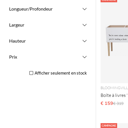
Longueur/Profondeur
Largeur
Hauteur
Prix
Afficher seulement en stock
BLOOMINGVILL
Boîte à livres 
€ 159
Prix ré
€ 319
CAMPAGNE