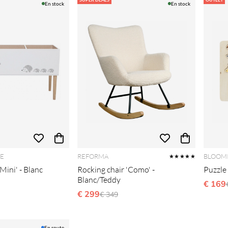
En stock
En stock
E
REFORMA
BLOOMI
★★★★★
'Mini' - Blanc
Rocking chair 'Como' -
Puzzle
Blanc/Teddy
gulier:
€ 169
€ 299
Prix régulier:
€ 349
En route