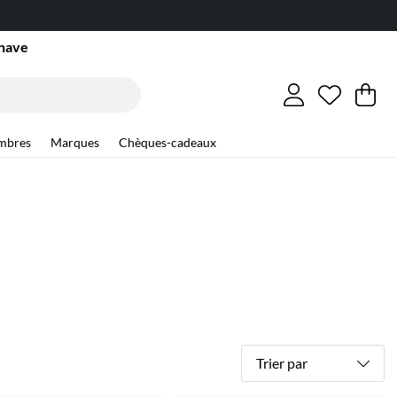
inave
Liste de
Nombre d
.
Pa
Qu
.
mbres
Marques
Chèques-cadeaux
Trier par