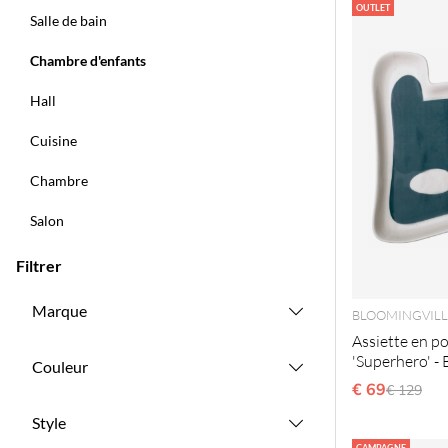
Produits
OUTLET
Salle de bain
Chambre d'enfants
Hall
Cuisine
Chambre
Salon
Filtrer
Marque
BLOOMINGVILL
Assiette en p
'Superhero' - 
Couleur
€ 69
Prix régu
€ 129
Style
CAMPAGNE