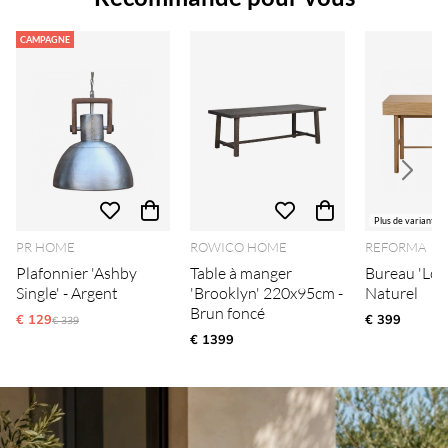
CAMPAGNE
Plus de variantes
PR HOME
ROWICO HOME
REFORMA
Plafonnier 'Ashby
Table à manger
Bureau 'Löv
Single' - Argent
'Brooklyn' 220x95cm -
Naturel
Brun foncé
€ 129
Ordinarie pris:
€ 399
€ 339
€ 1399