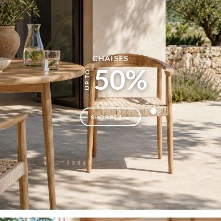
CHAISES
50%
SHOPPEZ →