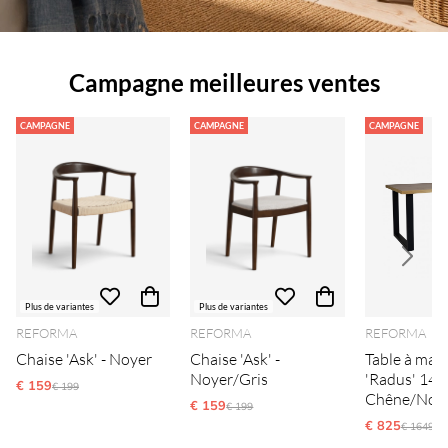
Campagne meilleures ventes
CAMPAGNE
CAMPAGNE
CAMPAGNE
Plus de variantes
Plus de variantes
REFORMA
REFORMA
REFORMA
Chaise 'Ask' - Noyer
Chaise 'Ask' -
Table à man
Noyer/Gris
'Radus' 140
€ 159
Ordinarie pris:
€ 199
Chêne/Noir
€ 159
Ordinarie pris:
€ 199
€ 825
Ordinari
€ 1649