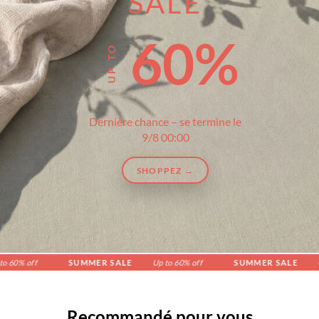
SALE
60%
Dernière chance – se termine le
9/8 00:00
SHOPPEZ →
 off
SUMMER SALE
Up to 60% off
SUMMER SALE
Up to 
Recommandé pour vous