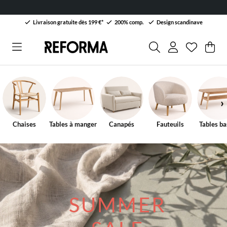
Livraison gratuite dès 199 €*
200% comp.
Design scandinave
Liste de 
Nombre da
.
Pan
Qua
.
Chaises
Tables à manger
Canapés
Fauteuils
Tables ba
SUMMER