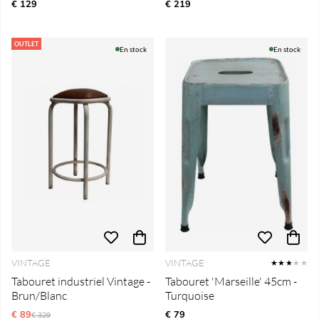
€ 129
€ 219
OUTLET
En stock
En stock
VINTAGE
VINTAGE
★★★
★★
Tabouret industriel Vintage -
Tabouret 'Marseille' 45cm -
Brun/Blanc
Turquoise
€ 89
Prix régulier:
€ 79
€ 329