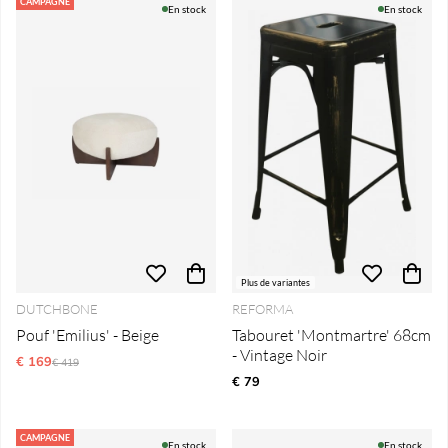
CAMPAGNE
En stock
En stock
Plus de variantes
DUTCHBONE
REFORMA
Pouf 'Emilius' - Beige
Tabouret 'Montmartre' 68cm
- Vintage Noir
€ 169
Prix régulier:
€ 419
€ 79
CAMPAGNE
En stock
En stock