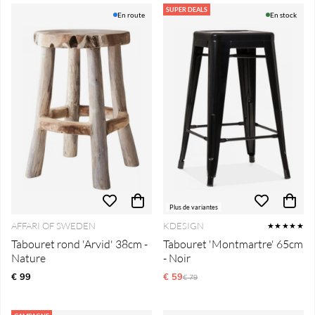
SUPER DEALS
En route
En stock
Plus de variantes
AFFARI OF SWEDEN
KDESIGN
★★★★★
Tabouret rond 'Arvid' 38cm -
Tabouret 'Montmartre' 65cm
Nature
- Noir
€ 99
€ 59
Prix régulier:
€ 79