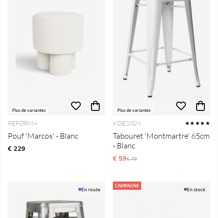
Plus de variantes
Plus de variantes
REFORMA
KDESIGN
★★★★★
Pouf 'Marcos' - Blanc
Tabouret 'Montmartre' 65cm
- Blanc
€ 229
€ 59
Prix régulier:
€ 79
CAMPAGNE
En route
En stock