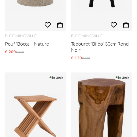
BLOOMINGVILLE
BLOOMINGVILLE
Pouf 'Bocca' - Nature
Tabouret 'Bilbo' 30cm Rond -
Noir
€ 209
Prix régulier:
€ 409
€ 129
Prix régulier:
€ 259
En stock
En stock