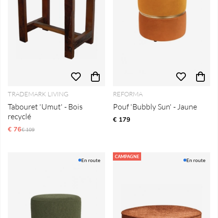
TRADEMARK LIVING
REFORMA
Tabouret 'Umut' - Bois
Pouf 'Bubbly Sun' - Jaune
recyclé
€ 179
€ 76
Prix régulier:
€ 109
CAMPAGNE
En route
En route