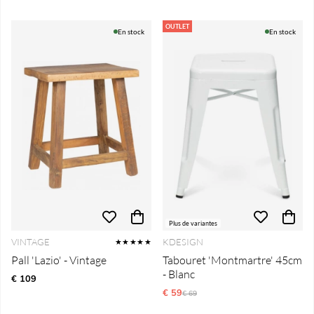
OUTLET
En stock
En stock
Plus de variantes
VINTAGE
KDESIGN
★★★★★
Pall 'Lazio' - Vintage
Tabouret 'Montmartre' 45cm
- Blanc
€ 109
€ 59
Prix régulier:
€ 69