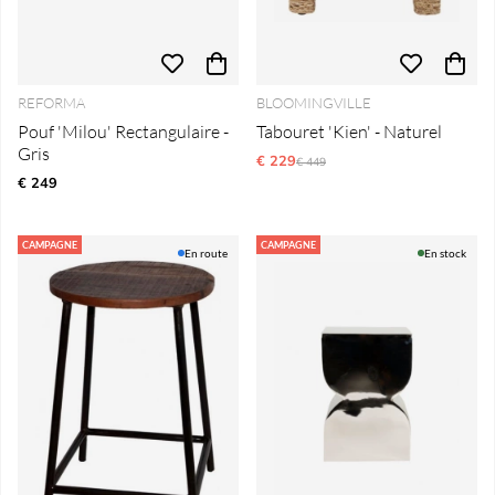
REFORMA
BLOOMINGVILLE
Pouf 'Milou' Rectangulaire -
Tabouret 'Kien' - Naturel
Gris
€ 229
Prix régulier:
€ 449
€ 249
CAMPAGNE
CAMPAGNE
En route
En stock