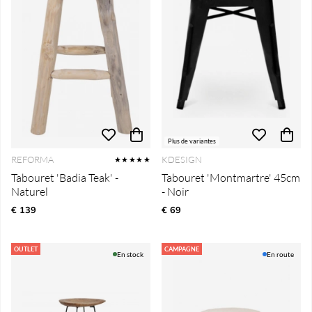
Plus de variantes
REFORMA
KDESIGN
★★★★★
Tabouret 'Badia Teak' -
Tabouret 'Montmartre' 45cm
Naturel
- Noir
€ 139
€ 69
OUTLET
CAMPAGNE
En stock
En route