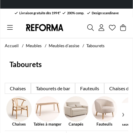
Livraison gratuite dès 199 €*
200% comp.
Design scandinave
Liste de 
Nombre da
.
Pan
Qua
.
Accueil
Meubles
Meubles d'assise
Tabourets
Tabourets
Chaises
Tabourets de bar
Fauteuils
Chaises de
Chaises
Tables à manger
Canapés
Fauteuils
Tables