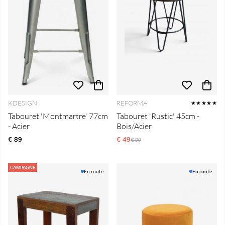
KDESIGN
REFORMA
★★★★★
Tabouret 'Montmartre' 77cm
Tabouret 'Rustic' 45cm -
- Acier
Bois/Acier
€ 89
€ 49
Prix régulier:
€ 99
CAMPAGNE
En route
En route