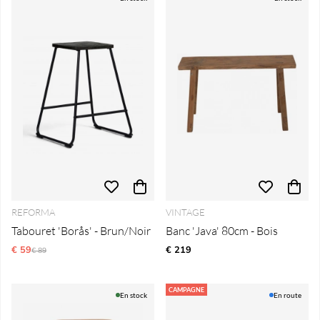
REFORMA
VINTAGE
Tabouret 'Borås' - Brun/Noir
Banc 'Java' 80cm - Bois
€ 59
Prix régulier:
€ 219
€ 89
CAMPAGNE
En stock
En route