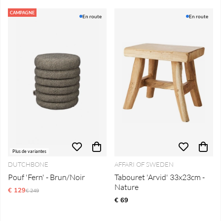
CAMPAGNE
En route
En route
Plus de variantes
DUTCHBONE
AFFARI OF SWEDEN
Pouf 'Fern' - Brun/Noir
Tabouret 'Arvid' 33x23cm -
Nature
€ 129
Prix régulier:
€ 249
€ 69