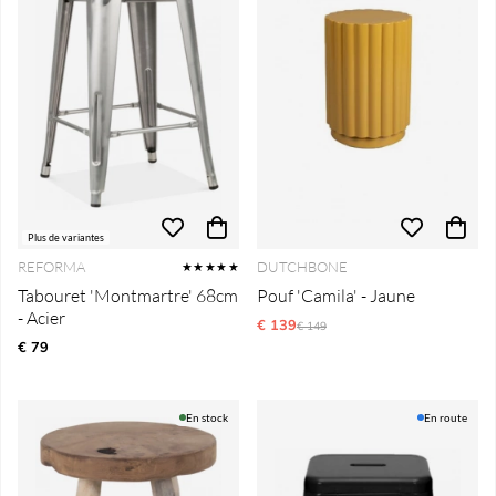
Plus de variantes
REFORMA
DUTCHBONE
★★★★★
Tabouret 'Montmartre' 68cm
Pouf 'Camila' - Jaune
- Acier
€ 139
Prix régulier:
€ 149
€ 79
En stock
En route