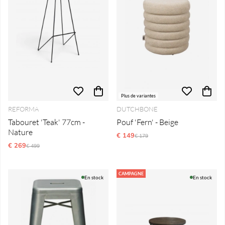
Plus de variantes
REFORMA
DUTCHBONE
Tabouret 'Teak' 77cm -
Pouf 'Fern' - Beige
Nature
€ 149
Prix régulier:
€ 179
€ 269
Prix régulier:
€ 499
CAMPAGNE
En stock
En stock