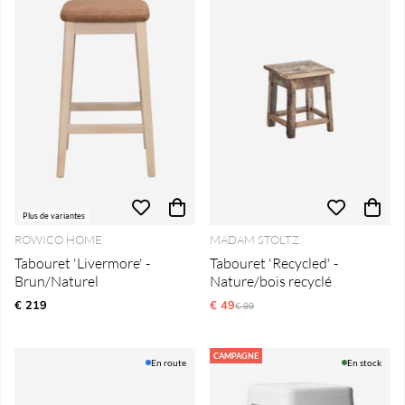
Plus de variantes
ROWICO HOME
MADAM STOLTZ
Tabouret 'Livermore' -
Tabouret 'Recycled' -
Brun/Naturel
Nature/bois recyclé
€ 219
€ 49
Prix régulier:
€ 99
CAMPAGNE
En route
En stock