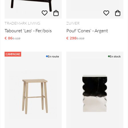
TRADEMARK LIVING
ZUIVER
Tabouret 'Leo' - Fer/bois
Pouf 'Cones' - Argent
€ 86
Prix régulier:
€ 298
Prix régulier:
€ 119
€ 319
CAMPAGNE
En route
En stock