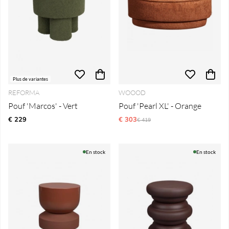
Plus de variantes
REFORMA
WOOOD
Pouf 'Marcos' - Vert
Pouf 'Pearl XL' - Orange
€ 229
€ 303
Prix régulier:
€ 419
En stock
En stock