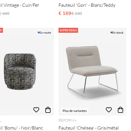
l Vintage - Cuir/Fer
Fauteuil 'Gori' - Blanc/Teddy
Prix régulier:
€ 169
Prix régulier:
€ 449
€ 249
E
SUPER DEALS
En route
En stock
Plus de variantes
L
REFORMA
il 'Bomu' - Noir/Blanc
Fauteuil 'Chelsea' - Gris/métal