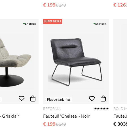
gulier:
€ 199
Prix régulier:
€ 126
€ 249
SUPER DEALS
En stock
En stock
s
Plus de variantes
REFORMA
BOLD 
★★★★★
- Gris clair
Fauteuil 'Chelsea' - Noir
Fauteui
€ 199
Prix régulier:
€ 303
€ 249