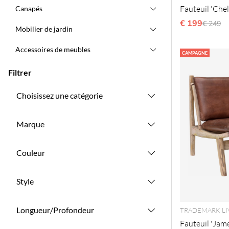
Fauteuil 'Chel
Canapés
€ 199
Prix ré
€ 249
Mobilier de jardin
Accessoires de meubles
CAMPAGNE
Filtrer
Choisissez une catégorie
Marque
Couleur
Style
Longueur/Profondeur
TRADEMARK LI
Fauteuil 'Jame