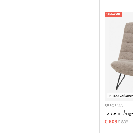
CAMPAGNE
Plus de variante
REFORMA
Fauteuil 'Ånge
€ 609
Prix ré
€ 809