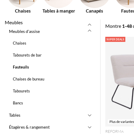
Chaises
Tables à manger
Canapés
Fauteu
Meubles
Montre
1-48
Meubles d'assise
Produits
SUPER DEALS
Chaises
Tabourets de bar
Fauteuils
Chaises de bureau
Tabourets
Bancs
Tables
Plus de variante
Étagères & rangement
REFORMA