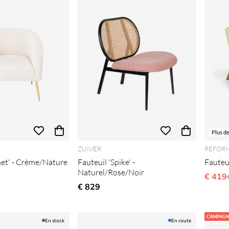
Plus d
ZUIVER
REFOR
net' - Crème/Nature
Fauteuil 'Spike' -
Fauteu
Naturel/Rose/Noir
€ 419
€ 829
CAMPAGN
En stock
En route