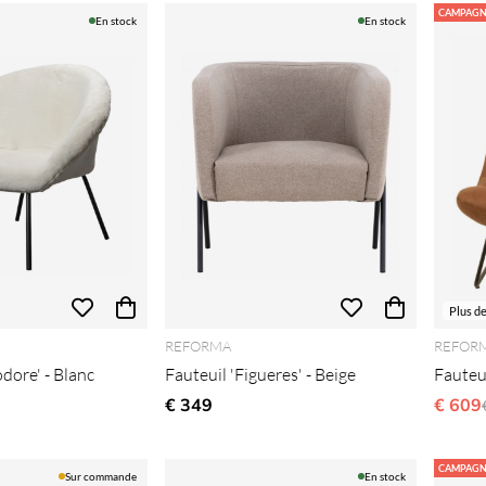
CAMPAGN
En stock
En stock
Plus d
REFORMA
REFOR
dore' - Blanc
Fauteuil 'Figueres' - Beige
Fauteui
gulier:
€ 349
€ 609
CAMPAGN
Sur commande
En stock