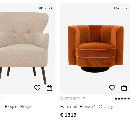
En stock
En route
MA
DUTCHBONE
★★★★★
l 'Eksjö' - Beige
Fauteuil 'Flower' - Orange
€ 1319