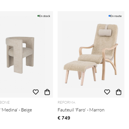
En stock
En route
BONE
REFORMA
 'Medina' - Beige
Fauteuil 'Faro' - Marron
€ 749