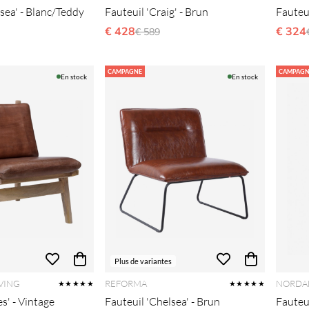
sea' - Blanc/Teddy
Fauteuil 'Craig' - Brun
Fauteui
gulier:
€ 428
Prix régulier:
€ 324
€ 589
CAMPAGNE
CAMPAGN
En stock
En stock
Plus de variantes
VING
REFORMA
NORDA
★★★★★
★★★★★
s' - Vintage
Fauteuil 'Chelsea' - Brun
Fauteu