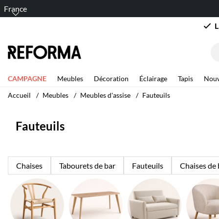
France
L
CAMPAGNE
Meubles
Décoration
Éclairage
Tapis
Nouv
Accueil
Meubles
Meubles d'assise
Fauteuils
Fauteuils
Chaises
Tabourets de bar
Fauteuils
Chaises de