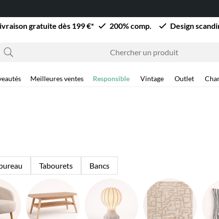
ivraison gratuite dès 199 €*
200% comp.
Design scand
eautés
Meilleures ventes
Responsible
Vintage
Outlet
Cha
 bureau
Tabourets
Bancs