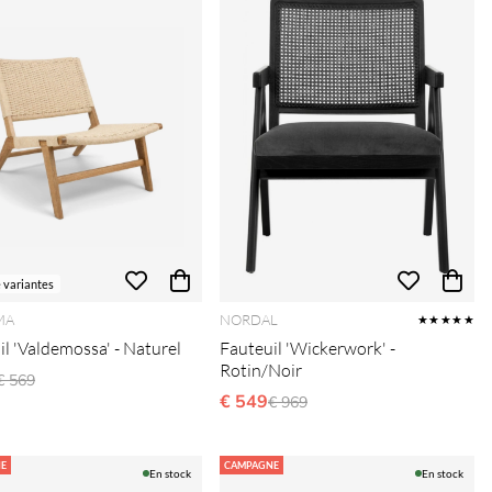
e variantes
MA
NORDAL
★★★★★
il 'Valdemossa' - Naturel
Fauteuil 'Wickerwork' -
Rotin/Noir
Prix régulier:
€ 569
€ 549
Prix régulier:
€ 969
E
CAMPAGNE
En stock
En stock