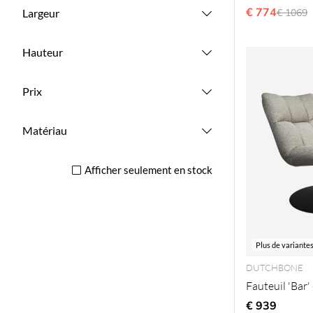
€ 774
Prix ré
Largeur
€ 1069
Hauteur
Prix
Matériau
Afficher seulement en stock
Plus de variante
DUTCHBONE
Fauteuil 'Bar' 
€ 939