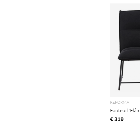
REFORMA
Fauteuil 'Flåm
€ 319