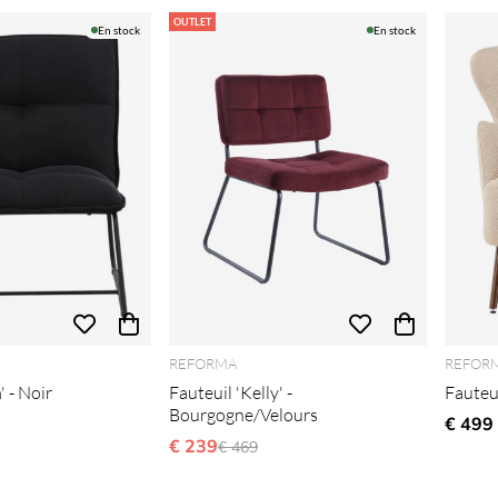
OUTLET
En stock
En stock
REFORMA
REFOR
' - Noir
Fauteuil 'Kelly' -
Fauteui
Bourgogne/Velours
€ 499
€ 239
Prix régulier:
€ 469