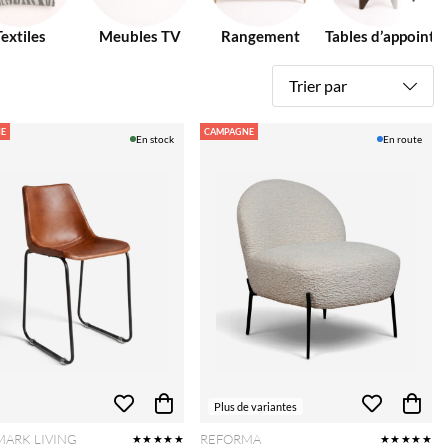
Textiles
Meubles TV
Rangement
Tables d’appoint
Trier par
E
CAMPAGNE
En stock
En route
Plus de variantes
ARK LIVING
REFORMA
★★★★★
★★★★★