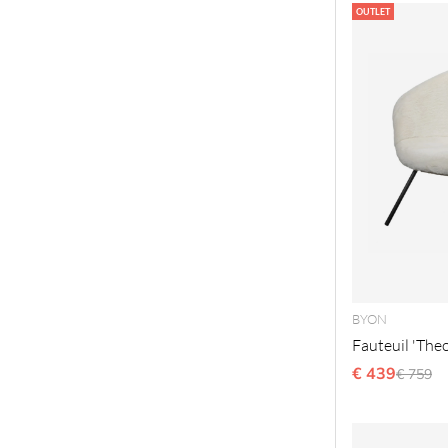
OUTLET
BYON
Fauteuil 'Theo
€ 439
Prix ré
€ 759