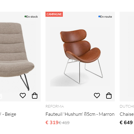
CAMPAGNE
En stock
En route
s
REFORMA
DUTCH
' - Beige
Fauteuil 'Hushum' 85cm - Marron
Chaise
gulier:
€ 319
Prix régulier:
€ 649
€ 419