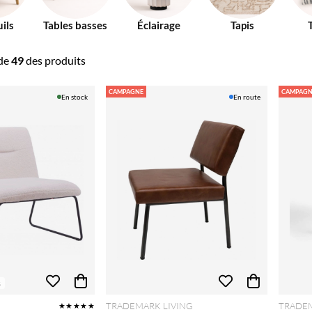
ils
Tables basses
Éclairage
Tapis
de
49
des produits
CAMPAGNE
CAMPAGN
En stock
En route
s
TRADEMARK LIVING
TRADEM
★★★★★