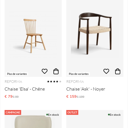
Plus de variantes
Plus de variantes
REFORMA
REFORMA
★★★★
★
Chaise 'Elsa' - Chêne
Chaise 'Ask' - Noyer
€ 79
Prix régulier:
€ 159
Prix régulier:
€ 99
€ 199
CAMPAGNE
OUTLET
En stock
En stock