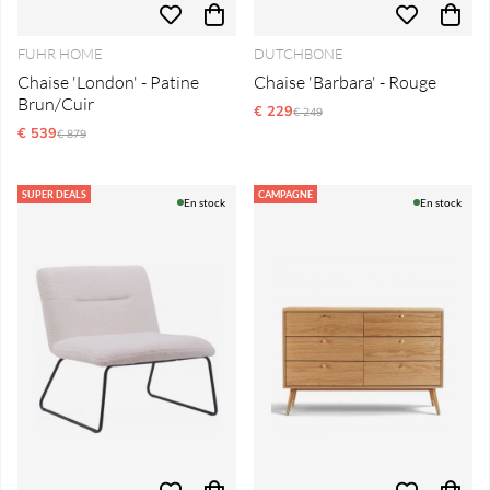
FUHR HOME
DUTCHBONE
Chaise 'London' - Patine
Chaise 'Barbara' - Rouge
Brun/Cuir
€ 229
Prix régulier:
€ 249
€ 539
Prix régulier:
€ 879
SUPER DEALS
CAMPAGNE
En stock
En stock