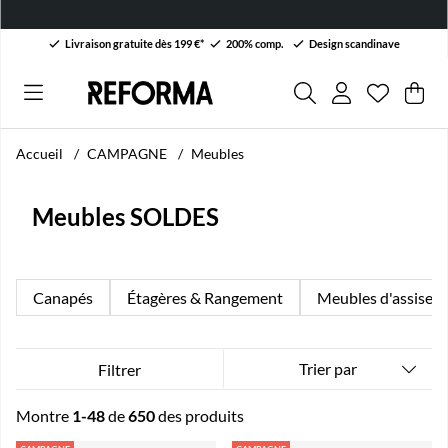
Livraison gratuite dès 199 €*
200% comp.
Design scandinave
Liste de 
Nombre da
.
Pan
Qua
.
Accueil
CAMPAGNE
Meubles
Meubles SOLDES
Canapés
Étagères & Rangement
Meubles d'assise
Trier par
Filtrer
Montre
1-48
de
650
des produits