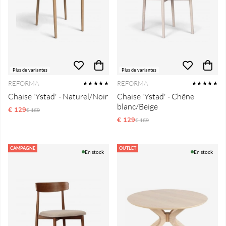
Plus de variantes
Plus de variantes
REFORMA
REFORMA
★★★★★
★★★★★
Chaise 'Ystad' - Naturel/Noir
Chaise 'Ystad' - Chêne
blanc/Beige
€ 129
Prix régulier:
€ 169
€ 129
Prix régulier:
€ 169
CAMPAGNE
OUTLET
En stock
En stock