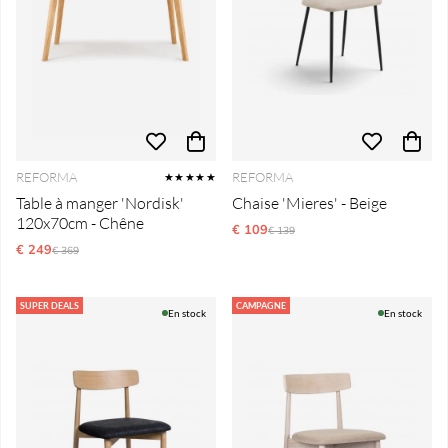
REFORMA
REFORMA
★★★★★
Table à manger 'Nordisk'
Chaise 'Mieres' - Beige
120x70cm - Chêne
€ 109
Prix régulier:
€ 139
€ 249
Prix régulier:
€ 369
SUPER DEALS
CAMPAGNE
En stock
En stock