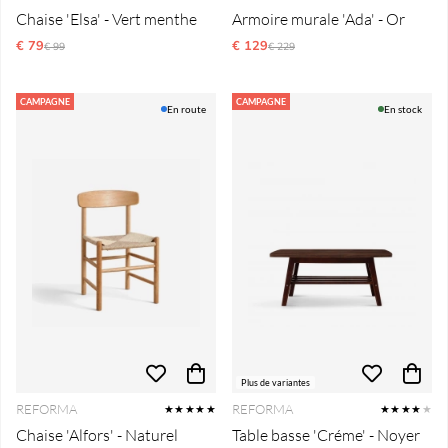
Chaise 'Elsa' - Vert menthe
Armoire murale 'Ada' - Or
€ 79
Prix régulier:
€ 129
Prix régulier:
€ 99
€ 229
CAMPAGNE
CAMPAGNE
En route
En stock
Plus de variantes
REFORMA
REFORMA
★★★★★
★★★★
★
Chaise 'Alfors' - Naturel
Table basse 'Créme' - Noyer