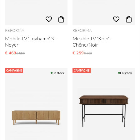
REFORMA
REFORMA
Mobile TV 'Lövhamn' S -
Meuble TV 'Koln' -
Noyer
Chêne/Noir
€ 469
Prix régulier:
€ 259
Prix régulier:
€ 559
€ 509
CAMPAGNE
CAMPAGNE
En stock
En stock