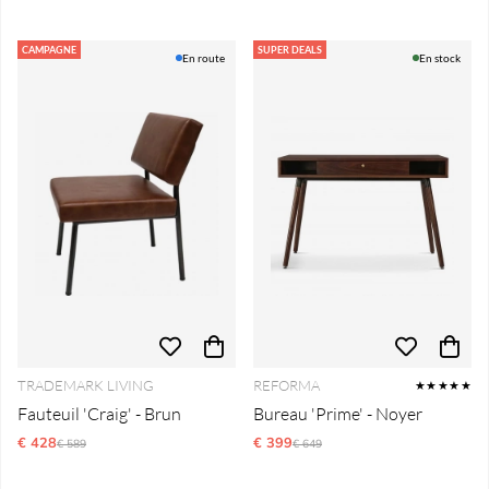
CAMPAGNE
SUPER DEALS
En route
En stock
TRADEMARK LIVING
REFORMA
★★★★★
Fauteuil 'Craig' - Brun
Bureau 'Prime' - Noyer
€ 428
Prix régulier:
€ 399
Prix régulier:
€ 589
€ 649