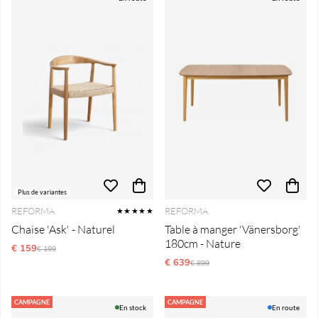
Plus de variantes
REFORMA
REFORMA
★★★★★
Chaise 'Ask' - Naturel
Table à manger 'Vänersborg'
180cm - Nature
€ 159
Prix régulier:
€ 199
€ 639
Prix régulier:
€ 899
CAMPAGNE
CAMPAGNE
En stock
En route