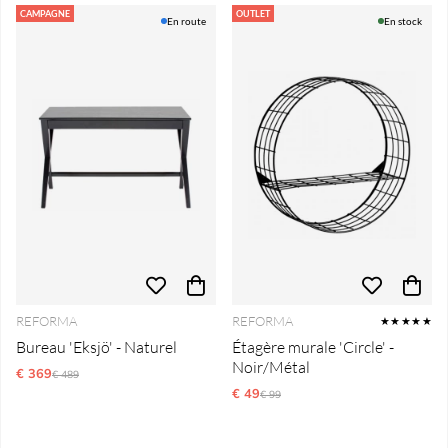
CAMPAGNE
OUTLET
En route
En stock
REFORMA
REFORMA
★★★★★
Bureau 'Eksjö' - Naturel
Étagère murale 'Circle' -
Noir/Métal
€ 369
Prix régulier:
€ 489
€ 49
Prix régulier:
€ 99