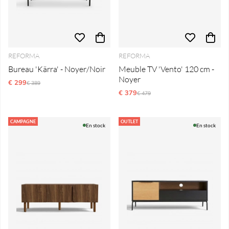
REFORMA
REFORMA
Bureau 'Kärra' - Noyer/Noir
Meuble TV 'Vento' 120 cm -
Noyer
€ 299
Prix régulier:
€ 389
€ 379
Prix régulier:
€ 479
CAMPAGNE
OUTLET
En stock
En stock