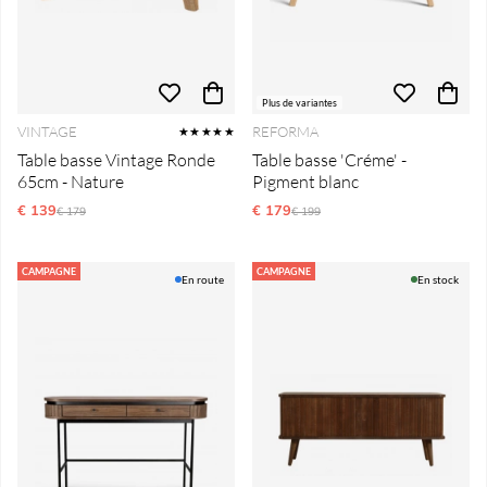
Plus de variantes
VINTAGE
REFORMA
★★★★★
Table basse Vintage Ronde
Table basse 'Créme' -
65cm - Nature
Pigment blanc
€ 139
Prix régulier:
€ 179
Prix régulier:
€ 179
€ 199
CAMPAGNE
CAMPAGNE
En route
En stock