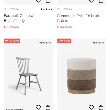
REFORMA
REFORMA
★★★★★
Fauteuil 'Chelsea' -
Commode 'Prime' 6 tiroirs -
Blanc/Teddy
Chêne
€ 199
Prix régulier:
€ 559
Prix régulier:
€ 249
€ 699
SUPER DEALS
CAMPAGNE
En route
En route
Plus de variantes