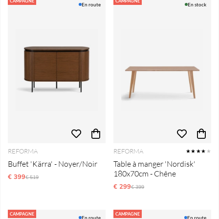
Produits
CAMPAGNE
CAMPAGNE
En route
En stock
REFORMA
REFORMA
★★★★
★
Buffet 'Kärra' - Noyer/Noir
Table à manger 'Nordisk'
180x70cm - Chêne
€ 399
Prix régulier:
€ 519
€ 299
Prix régulier:
€ 399
CAMPAGNE
CAMPAGNE
En route
En route