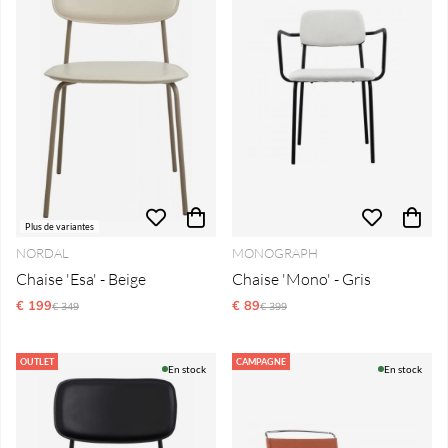
Plus de variantes
NORDAL
MONOGRAPH
Chaise 'Esa' - Beige
Chaise 'Mono' - Gris
€ 199
Prix régulier:
€ 89
Prix régulier:
€ 349
€ 399
OUTLET
CAMPAGNE
En stock
En stock