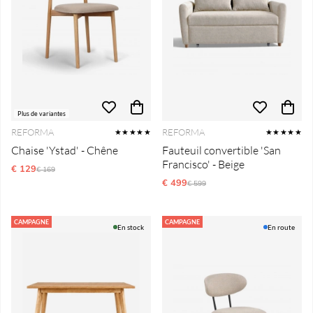
Plus de variantes
REFORMA
REFORMA
★★★★★
★★★★★
Chaise 'Ystad' - Chêne
Fauteuil convertible 'San
Francisco' - Beige
€ 129
Prix régulier:
€ 169
€ 499
Prix régulier:
€ 599
CAMPAGNE
CAMPAGNE
En stock
En route