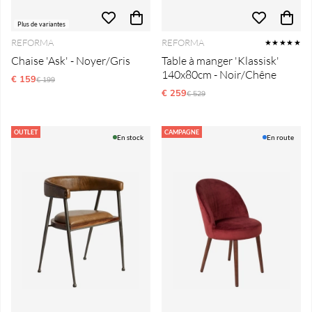
Plus de variantes
REFORMA
REFORMA
★★★★★
Chaise 'Ask' - Noyer/Gris
Table à manger 'Klassisk'
140x80cm - Noir/Chêne
€ 159
Prix régulier:
€ 199
€ 259
Prix régulier:
€ 529
OUTLET
CAMPAGNE
En stock
En route