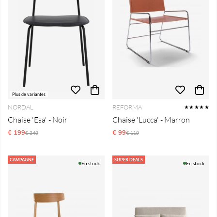
Plus de variantes
NORDAL
REFORMA
★★★★★
Chaise 'Esa' - Noir
Chaise 'Lucca' - Marron
€ 199
Prix régulier:
€ 99
Prix régulier:
€ 349
€ 119
CAMPAGNE
SUPER DEALS
En stock
En stock