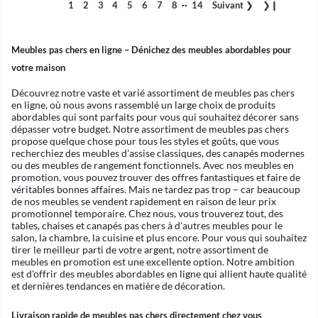
..
1
2
3
4
5
6
7
8
14
Suivant
❯
❯❙
Meubles pas chers en ligne – Dénichez des meubles abordables pour
votre maison
Découvrez notre vaste et varié assortiment de meubles pas chers
en ligne, où nous avons rassemblé un large choix de produits
abordables qui sont parfaits pour vous qui souhaitez décorer sans
dépasser votre budget. Notre assortiment de meubles pas chers
propose quelque chose pour tous les styles et goûts, que vous
recherchiez des meubles d'assise classiques, des canapés modernes
ou des meubles de rangement fonctionnels. Avec nos meubles en
promotion, vous pouvez trouver des offres fantastiques et faire de
véritables bonnes affaires. Mais ne tardez pas trop – car beaucoup
de nos meubles se vendent rapidement en raison de leur prix
promotionnel temporaire. Chez nous, vous trouverez tout, des
tables, chaises et canapés pas chers à d'autres meubles pour le
salon, la chambre, la cuisine et plus encore. Pour vous qui souhaitez
tirer le meilleur parti de votre argent, notre assortiment de
meubles en promotion est une excellente option. Notre ambition
est d'offrir des meubles abordables en ligne qui allient haute qualité
et dernières tendances en matière de décoration.
Livraison rapide de meubles pas chers directement chez vous