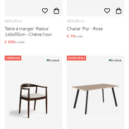
REFORMA
REFORMA
Table à manger 'Radus'
Chaise 'Pip' - Rose
140x85cm - Chêne/Noir
€ 79
Prix régulier:
€ 199
€ 695
Prix régulier:
€ 1390
CAMPAGNE
SUPER DEALS
En stock
En stock