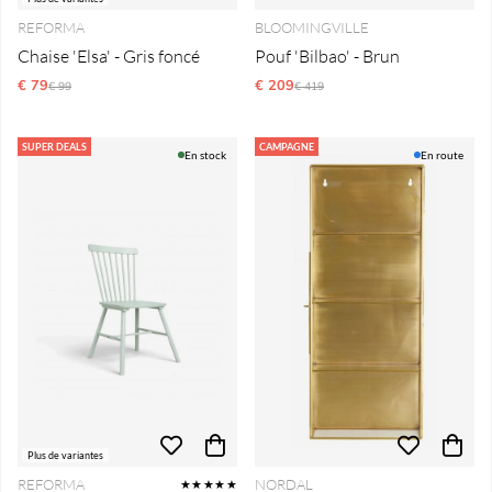
REFORMA
BLOOMINGVILLE
Chaise 'Elsa' - Gris foncé
Pouf 'Bilbao' - Brun
€ 79
Prix régulier:
€ 209
Prix régulier:
€ 99
€ 419
SUPER DEALS
CAMPAGNE
En stock
En route
Plus de variantes
REFORMA
NORDAL
★★★★★