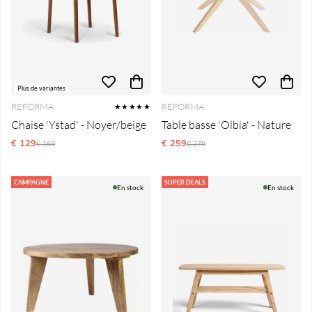
Plus de variantes
REFORMA
REFORMA
★★★★★
Chaise 'Ystad' - Noyer/beige
Table basse 'Olbia' - Nature
€ 129
Prix régulier:
€ 259
Prix régulier:
€ 169
€ 279
CAMPAGNE
SUPER DEALS
En stock
En stock