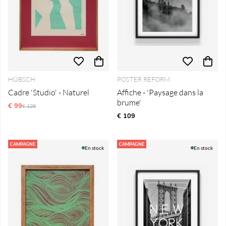
HÜBSCH
POSTER REFORM
Cadre 'Studio' - Naturel
Affiche - 'Paysage dans la
brume'
€ 99
Prix régulier:
€ 129
€ 109
CAMPAGNE
CAMPAGNE
En stock
En stock