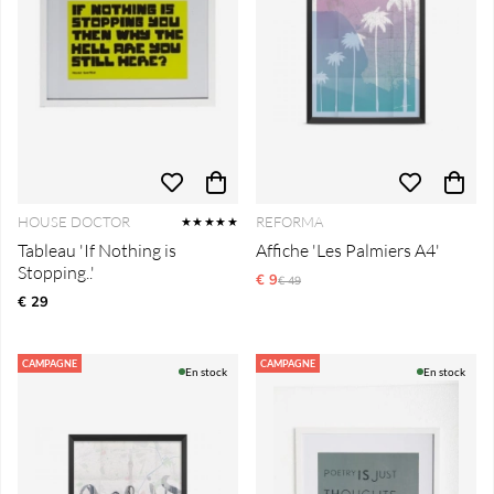
HOUSE DOCTOR
REFORMA
★★★★★
Tableau 'If Nothing is
Affiche 'Les Palmiers A4'
Stopping..'
€ 9
Prix régulier:
€ 49
€ 29
CAMPAGNE
CAMPAGNE
En stock
En stock