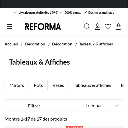
Livraison gratuite dès 199 €*
200% comp.
Design scandinave
Liste de 
Nombre da
.
Pan
Qua
.
Accueil
Décoration
Décoration
Tableaux & affiches
Tableaux & Affiches
Miroirs
Pots
Vases
Tableaux & affiches
Bou
Trier par
Filtrer
Montre
1-17
de
17
des produits