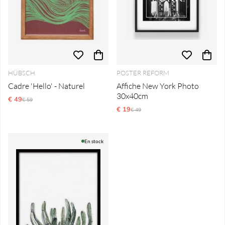
HÜBSCH
POSTER REFORM
Cadre 'Hello' - Naturel
Affiche New York Photo
30x40cm
€ 49
Prix régulier:
€ 59
€ 19
Prix régulier:
€ 49
En stock