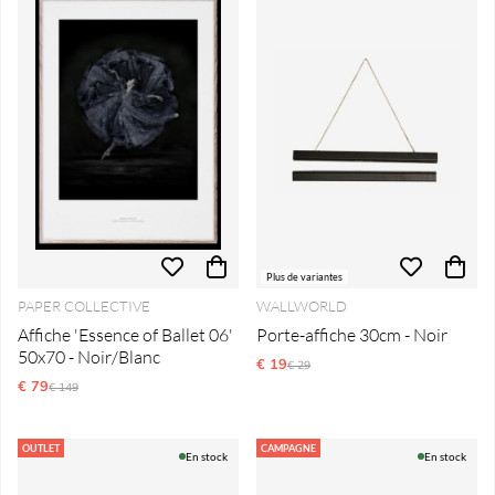
Plus de variantes
PAPER COLLECTIVE
WALLWORLD
Affiche 'Essence of Ballet 06'
Porte-affiche 30cm - Noir
50x70 - Noir/Blanc
€ 19
Prix régulier:
€ 29
€ 79
Prix régulier:
€ 149
OUTLET
CAMPAGNE
En stock
En stock