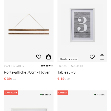
Plus de variantes
WALLWORLD
HOUSE DOCTOR
★★★★
★
Porte-affiche 70cm - Noyer
Tableau - 3
€ 39
Prix régulier:
€ 19
Prix régulier:
€ 49
€ 39
CAMPAGNE
OUTLET
En stock
En stock