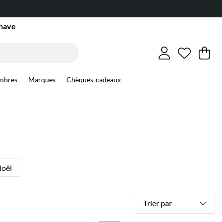
inave
Liste de
Nombre d
.
Pa
Qu
.
mbres
Marques
Chèques-cadeaux
Noël
Trier par