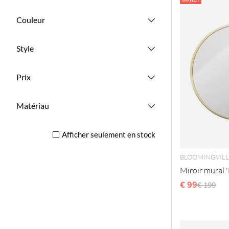
Couleur
Style
Prix
Matériau
Afficher seulement en stock
BLOOMINGVILL
Miroir mural '
€ 99
Prix régu
€ 199