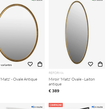
e variantes
REFORMA
 'Matz' - Ovale Antique
Miroir 'Matz' Ovale - Laiton
antique
€ 389
CAMPAGNE
En route
En route