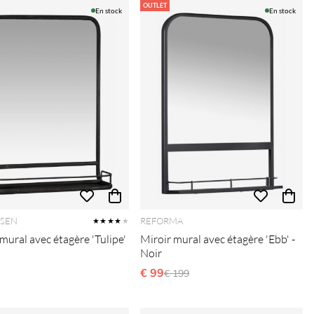
OUTLET
En stock
En stock
RSEN
REFORMA
★★★★
★
mural avec étagère 'Tulipe'
Miroir mural avec étagère 'Ebb' -
Noir
€ 99
Prix régulier:
€ 199