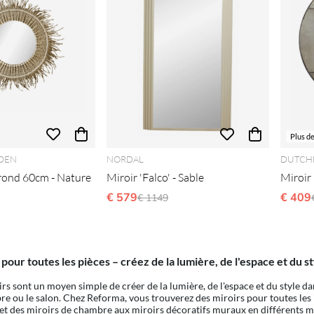
Plus d
EDEN
NORDAL
DUTCH
 rond 60cm - Nature
Miroir 'Falco' - Sable
Miroir
€ 579
Prix régulier:
€ 409
€ 1149
 pour toutes les pièces – créez de la lumière, de l'espace et du 
irs sont un moyen simple de créer de la lumière, de l'espace et du style d
re ou le salon. Chez Reforma, vous trouverez des miroirs pour toutes les pi
 et des miroirs de chambre aux miroirs décoratifs muraux en différents m