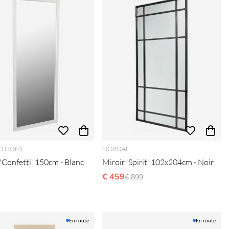
O HOME
NORDAL
'Confetti' 150cm - Blanc
Miroir 'Spirit' 102x204cm - Noir
€ 459
Prix régulier:
€ 899
En route
En route