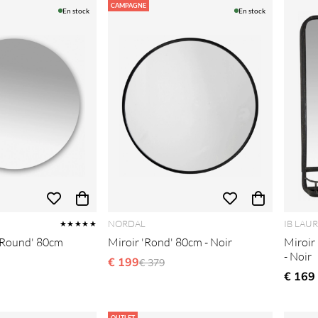
CAMPAGNE
En stock
En stock
NORDAL
IB LAU
★★★★★
 'Round' 80cm
Miroir 'Rond' 80cm - Noir
Miroir 
- Noir
lier:
€ 199
Prix régulier:
€ 379
€ 169
OUTLET