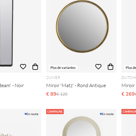
Plus de variantes
Plus d
ZUIVER
DUTCH
Beam' - Noir
Miroir 'Matz' - Rond Antique
Miroir 
€ 89
Prix régulier:
€ 269
€ 129
CAMPAGNE
CAMPAGN
En route
En route