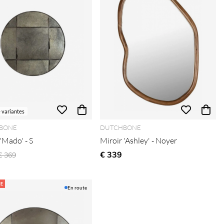
e variantes
BONE
DUTCHBONE
'Mado' - S
Miroir 'Ashley' - Noyer
Prix régulier:
€ 339
€ 369
E
En route