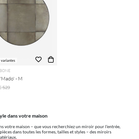
e variantes
BONE
 'Mado' - M
Prix régulier:
€ 529
style dans votre maison
ans votre maison – que vous recherchiez un miroir pour l'entrée,
èces dans toutes les formes, tailles et styles – des miroirs
atériaux.