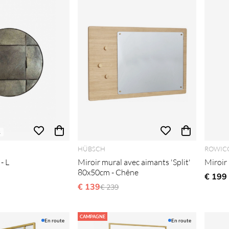
s
HÜBSCH
ROWIC
- L
Miroir mural avec aimants 'Split'
Miroir 
80x50cm - Chêne
€ 199
€ 139
Prix régulier:
€ 239
CAMPAGNE
En route
En route