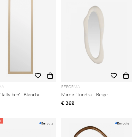
MA
REFORMA
'Tallviken' - Blanchi
Miroir 'Tundra' - Beige
€ 269
E
En route
En route