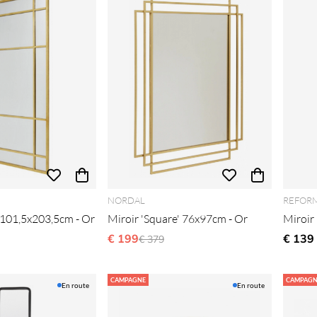
NORDAL
REFOR
' 101,5x203,5cm - Or
Miroir 'Square' 76x97cm - Or
Miroir 
gulier:
€ 199
Prix régulier:
€ 139
€ 379
CAMPAGNE
CAMPAGN
En route
En route