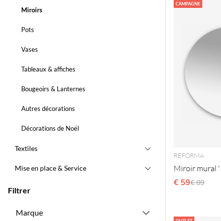
Produits
CAMPAGNE
Miroirs
Pots
Vases
Tableaux & affiches
Bougeoirs & Lanternes
Autres décorations
Décorations de Noël
Textiles
REFORMA
Miroir mural
Mise en place & Service
€ 59
Prix régu
€ 89
Filtrer
Marque
OUTLET