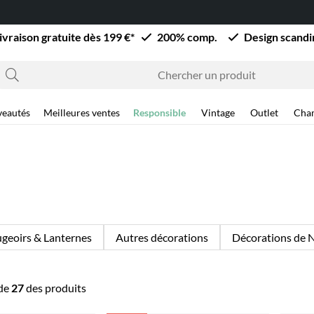
ivraison gratuite dès 199 €*
200% comp.
Design scand
eautés
Meilleures ventes
Responsible
Vintage
Outlet
Cha
geoirs & Lanternes
Autres décorations
Décorations de 
de
27
des produits