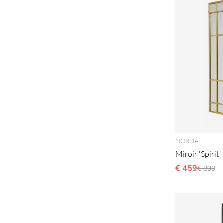
NORDAL
Miroir 'Spirit
€ 459
Prix ré
€ 899