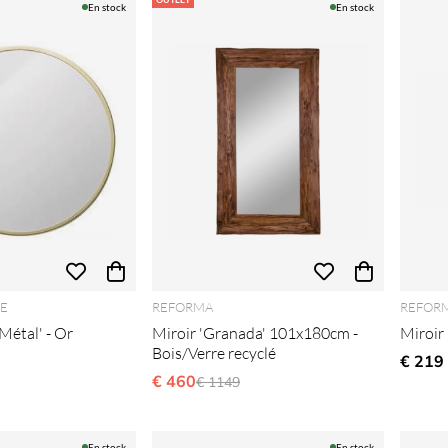
En stock
En stock
E
REFORMA
REFOR
Métal' - Or
Miroir 'Granada' 101x180cm -
Miroir 
Bois/Verre recyclé
lier:
€ 219
€ 460
Prix régulier:
€ 1149
En stock
En stock