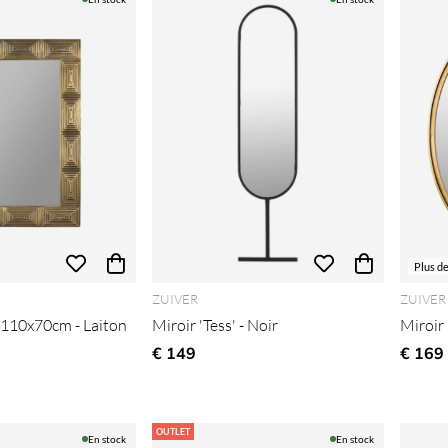
Plus d
ZUIVER
ZUIVER
' 110x70cm - Laiton
Miroir 'Tess' - Noir
Miroir
€ 149
€ 169
OUTLET
En stock
En stock