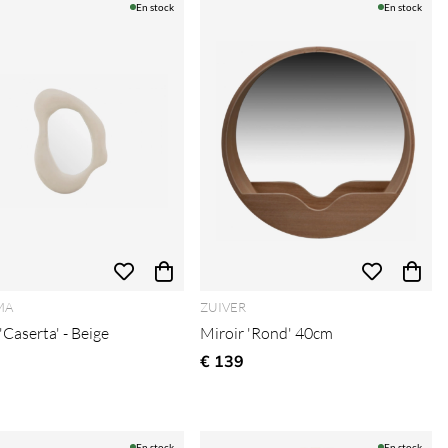
En stock
En stock
MA
ZUIVER
'Caserta' - Beige
Miroir 'Rond' 40cm
€ 139
En stock
En stock