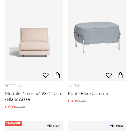
REFORMA
HÜBSCH
Module 'Messina' 93x110cm
Pouf - Bleu/Chrome
- Blanc cassé
€ 439
Prix régulier:
€ 489
€ 609
Prix régulier:
€ 1309
CAMPAGNE
En stock
En route