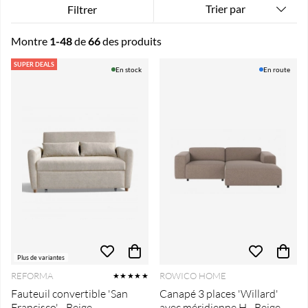
Trier par
Filtrer
Montre
1-48
de
66
des produits
Produits
SUPER DEALS
En stock
En route
Plus de variantes
REFORMA
ROWICO HOME
★★★★★
Fauteuil convertible 'San
Canapé 3 places 'Willard'
Francisco' - Beige
avec méridienne H - Beige