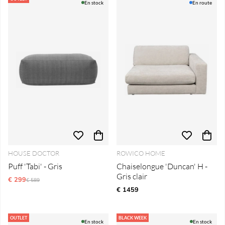
En stock
En route
HOUSE DOCTOR
ROWICO HOME
Puff 'Tabi' - Gris
Chaiselongue 'Duncan' H -
Gris clair
€ 299
Prix régulier:
€ 589
€ 1459
OUTLET
BLACK WEEK
En stock
En stock