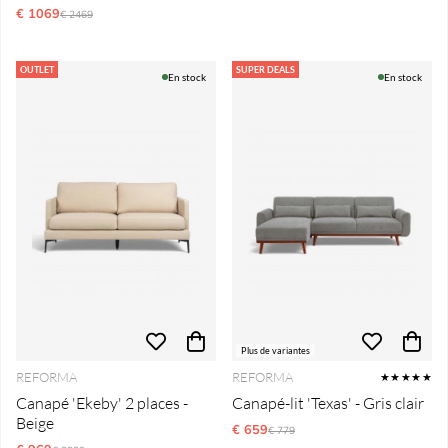
€ 1069
Prix régulier:
€ 2469
OUTLET
SUPER DEALS
En stock
En stock
Plus de variantes
REFORMA
REFORMA
★★★★★
Canapé 'Ekeby' 2 places -
Canapé-lit 'Texas' - Gris clair
Beige
€ 659
Prix régulier:
€ 779