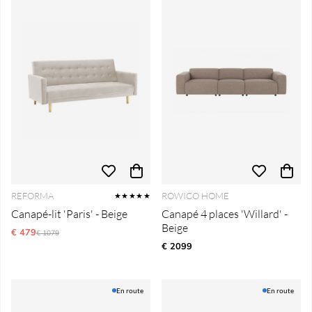
REFORMA
ROWICO HOME
★★★★★
Canapé-lit 'Paris' - Beige
Canapé 4 places 'Willard' -
Beige
€ 479
Prix régulier:
€ 1079
€ 2099
En route
En route