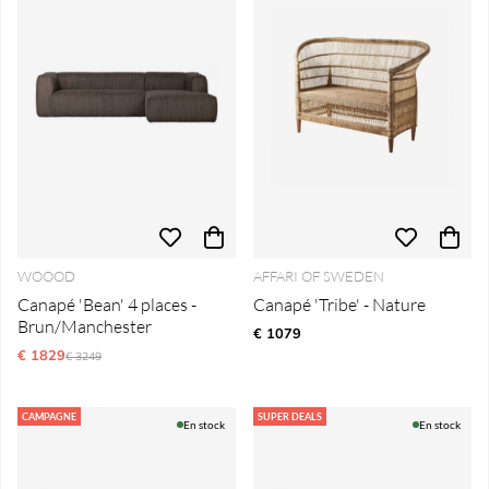
WOOOD
AFFARI OF SWEDEN
Canapé 'Bean' 4 places -
Canapé 'Tribe' - Nature
Brun/Manchester
€ 1079
€ 1829
Prix régulier:
€ 3249
CAMPAGNE
SUPER DEALS
En stock
En stock