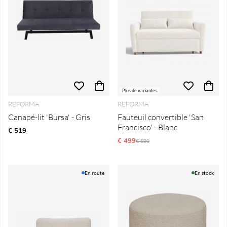
Plus de variantes
REFORMA
REFORMA
Canapé-lit 'Bursa' - Gris
Fauteuil convertible 'San
Francisco' - Blanc
€ 519
€ 499
Prix régulier:
€ 599
En route
En stock