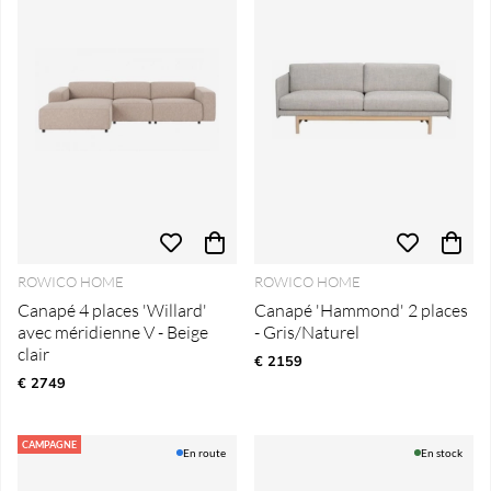
ROWICO HOME
ROWICO HOME
Canapé 4 places 'Willard'
Canapé 'Hammond' 2 places
avec méridienne V - Beige
- Gris/Naturel
clair
€ 2159
€ 2749
CAMPAGNE
En route
En stock