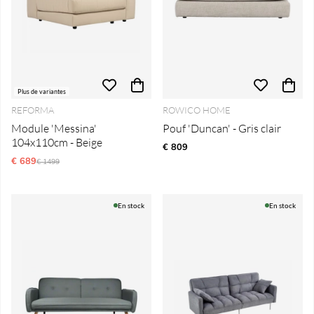
Plus de variantes
REFORMA
ROWICO HOME
Module 'Messina'
Pouf 'Duncan' - Gris clair
104x110cm - Beige
€ 809
€ 689
Prix régulier:
€ 1499
En stock
En stock