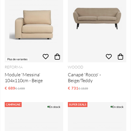
Plus de variantes
REFORMA
WOOOD
Module 'Messina'
Canapé 'Rocco' -
104x110cm - Beige
Beige/Teddy
€ 689
Prix régulier:
€ 731
Prix régulier:
€ 1499
€ 1539
CAMPAGNE
SUPER DEALS
En stock
En stock