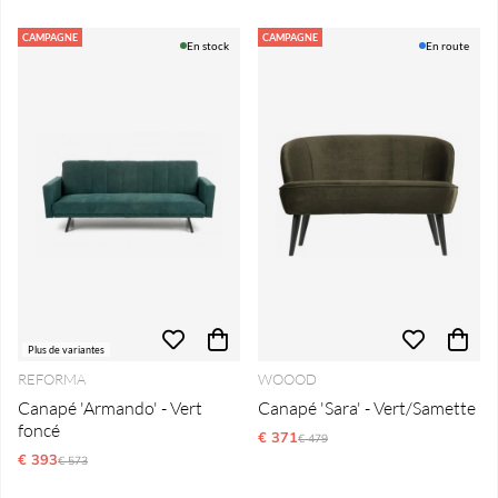
CAMPAGNE
CAMPAGNE
En stock
En route
Plus de variantes
REFORMA
WOOOD
Canapé 'Armando' - Vert
Canapé 'Sara' - Vert/Samette
foncé
€ 371
Prix régulier:
€ 479
€ 393
Prix régulier:
€ 573