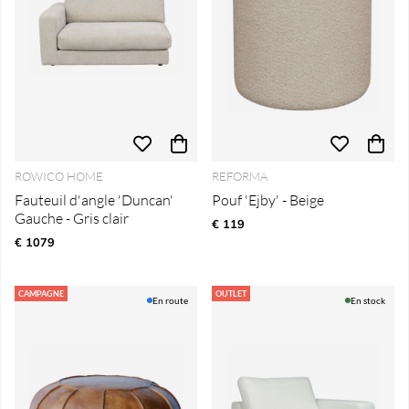
ROWICO HOME
REFORMA
Fauteuil d'angle 'Duncan'
Pouf 'Ejby' - Beige
Gauche - Gris clair
€ 119
€ 1079
CAMPAGNE
OUTLET
En route
En stock