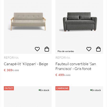
Plus de variantes
REFORMA
REFORMA
Canapé-lit 'Klippan' - Beige
Fauteuil convertible 'San
Francisco' - Gris foncé
€ 369
Prix régulier:
€ 399
€ 499
Prix régulier:
€ 599
OUTLET
CAMPAGNE
En stock
En stock