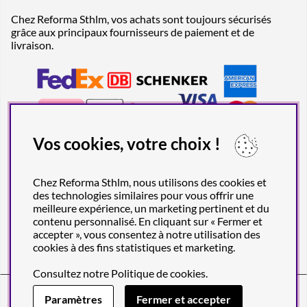
Chez Reforma Sthlm, vos achats sont toujours sécurisés
grâce aux principaux fournisseurs de paiement et de
livraison.
Vos cookies, votre choix !
Chez Reforma Sthlm, nous utilisons des cookies et
des technologies similaires pour vous offrir une
meilleure expérience, un marketing pertinent et du
contenu personnalisé. En cliquant sur « Fermer et
accepter », vous consentez à notre utilisation des
cookies à des fins statistiques et marketing.
Consultez notre
Politique de cookies
.
Reforma Sthlm AB (org. no. 556849-2606)
Engelbrektsgatan 29
(Note! Postal address only), SE-114 32
Paramètres
Fermer et accepter