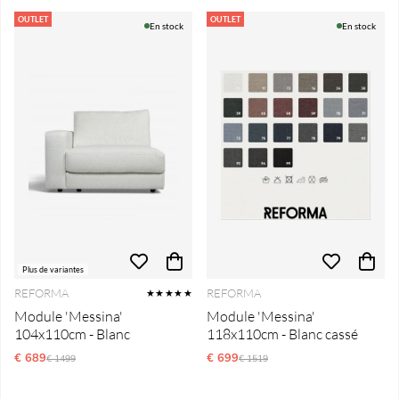
OUTLET
OUTLET
En stock
En stock
Plus de variantes
REFORMA
REFORMA
★★★★★
Module 'Messina'
Module 'Messina'
104x110cm - Blanc
118x110cm - Blanc cassé
€ 689
Prix régulier:
€ 699
Prix régulier:
€ 1499
€ 1519