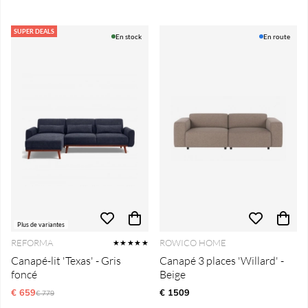
SUPER DEALS
En stock
En route
Plus de variantes
REFORMA
ROWICO HOME
★★★★★
Canapé-lit 'Texas' - Gris
Canapé 3 places 'Willard' -
foncé
Beige
€ 659
Prix régulier:
€ 1509
€ 779