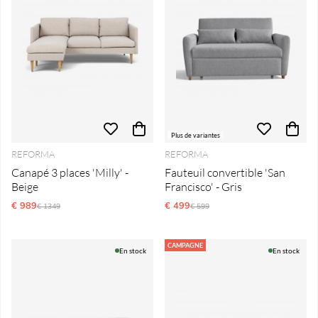
Plus de variantes
REFORMA
REFORMA
Canapé 3 places 'Milly' -
Fauteuil convertible 'San
Beige
Francisco' - Gris
€ 989
Prix régulier:
€ 499
Prix régulier:
€ 1349
€ 599
CAMPAGNE
En stock
En stock