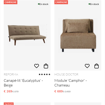
CAMPAGNE
CAMPAGNE
En stock
En stock
REFORMA
HOUSE DOCTOR
★★★★★
Canapé-lit 'Eucalyptus' -
Module 'Camphor' -
Beige
Chameau
€ 269
Prix régulier:
€ 689
Prix régulier:
€ 379
€ 1469
OUTLET