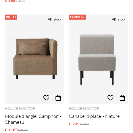
€ 969
Prix régulier:
€ 2239
OUTLET
CAMPAGNE
En stock
En stock
HOUSE DOCTOR
HOUSE DOCTOR
Module d'angle 'Camphor' -
Canapé '1 place' - Nature
Chameau
€ 709
Prix régulier:
€ 1409
€ 1169
Prix régulier:
€ 1549