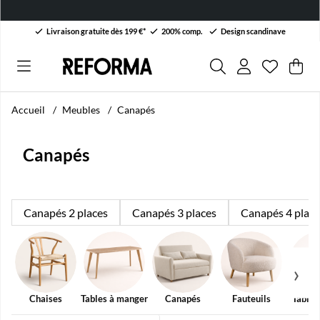
Livraison gratuite dès 199 €*
200% comp.
Design scandinave
Liste de 
Nombre da
.
Pan
Qua
.
Accueil
Meubles
Canapés
Canapés
Canapés 2 places
Canapés 3 places
Canapés 4 place
Chaises
Tables à manger
Canapés
Fauteuils
Tables