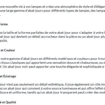
ne nouvelle vie à vos lampes et créez une atmosphère de style et d'éléga
une large gamme d'abat-jours pour différents types de lampes, des lampada
.
 Forme
z la taille et la forme parfaites de votre abat-jour pour s'adapter à votre
at-jour qui devient un détail accrocheur dans la pièce ou un abat-jour plu
goûts.
 et Couleur
 notre gamme d'abat-jours en différents matériaux et couleurs pour trouv
s tissus classiques qui apportent une sensation douce et chaleureuse, ou
el. Un abat-jour noir peut apporter une touche élégante et sophistiquée à 
et Éclairage
our n'est pas seulement un détail esthétique, il joue également un rôle imp
ez un abat-jour qui convient à votre source lumineuse et qui offre l'effet 
douce et uniforme, tandis qu'un abat-jour transparent peut créer des moti
é et Qualité