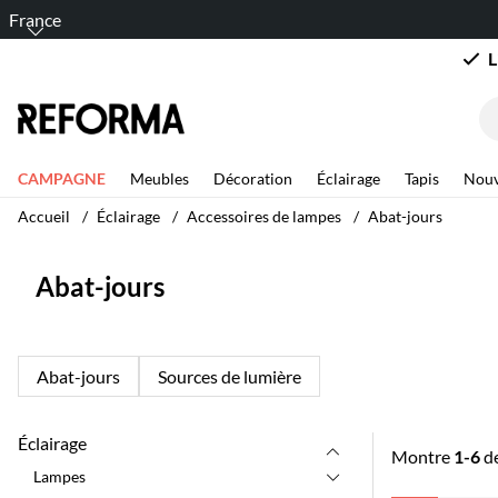
France
L
CAMPAGNE
Meubles
Décoration
Éclairage
Tapis
Nouv
Accueil
Éclairage
Accessoires de lampes
Abat-jours
Abat-jours
Abat-jours
Sources de lumière
Éclairage
Montre
1-6
d
Lampes