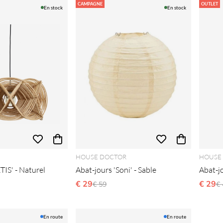
CAMPAGNE
OUTLET
En stock
En stock
HOUSE DOCTOR
HOUSE
TIS' - Naturel
Abat-jours 'Soni' - Sable
Abat-jo
gulier:
€ 29
Prix régulier:
€ 29
Pr
€ 59
€ 
En route
En route