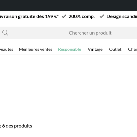
ivraison gratuite dès 199 €*
200% comp.
Design scand
eautés
Meilleures ventes
Responsible
Vintage
Outlet
Cha
e
6
des produits