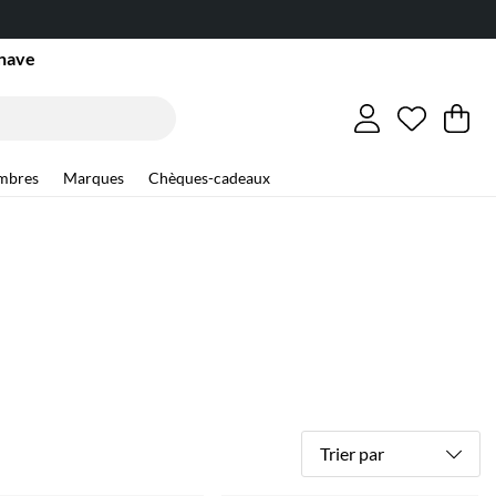
inave
Liste de
Nombre d
.
Pa
Qu
.
mbres
Marques
Chèques-cadeaux
Trier par