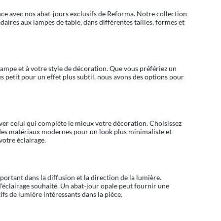
nce avec nos abat-jours exclusifs de Reforma. Notre collection
ires aux lampes de table, dans différentes tailles, formes et
 lampe et à votre style de décoration. Que vous préfériez un
s petit pour un effet plus subtil, nous avons des options pour
er celui qui complète le mieux votre décoration. Choisissez
 des matériaux modernes pour un look plus minimaliste et
votre éclairage.
ortant dans la diffusion et la direction de la lumière.
d'éclairage souhaité. Un abat-jour opale peut fournir une
fs de lumière intéressants dans la pièce.