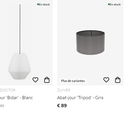
En stock
En stock
Plus de variantes
 DOCTOR
ZUIVER
ur 'Bidar' - Blanc
Abat-jour 'Tripod' - Gris
ix régulier:
€ 89
49