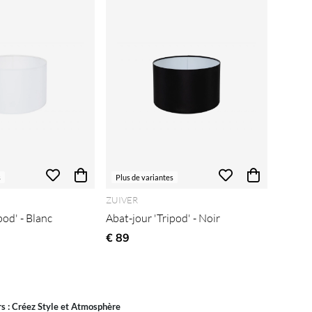
s
Plus de variantes
ZUIVER
pod' - Blanc
Abat-jour 'Tripod' - Noir
€ 89
s : Créez Style et Atmosphère