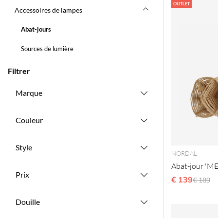
Produits
OUTLET
Accessoires de lampes
Abat-jours
Sources de lumière
Filtrer
Marque
Couleur
Style
NORDAL
Abat-jour 'ME
Prix
€ 139
Prix ré
€ 189
Douille