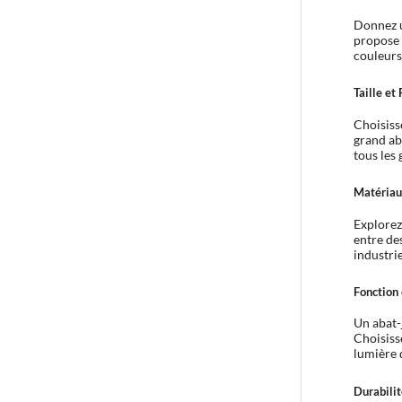
Donnez u
propose 
couleurs
Taille et
Choisisse
grand ab
tous les 
Matériau
Explorez
entre de
industri
Fonction 
Un abat-j
Choisiss
lumière 
Durabilit