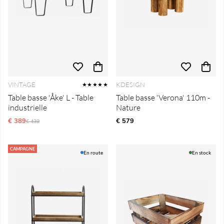
VINTAGE
KDESIGN
★★★★★
Table basse 'Åke' L - Table
Table basse 'Verona' 110m -
industrielle
Nature
€ 389
Prix régulier:
€ 579
€ 439
CAMPAGNE
En route
En stock