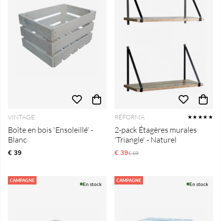
VINTAGE
REFORMA
★★★★★
Boîte en bois 'Ensoleillé' -
2-pack Étagères murales
Blanc
'Triangle' - Naturel
€ 39
€ 39
Prix régulier:
€ 69
CAMPAGNE
CAMPAGNE
En stock
En stock