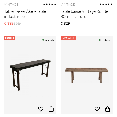
VINTAGE
VINTAGE
★★★★★
★★★★★
Table basse 'Åke' - Table
Table basse Vintage Ronde
industrielle
80cm - Nature
€ 289
Prix régulier:
€ 329
€ 869
OUTLET
CAMPAGNE
En stock
En stock