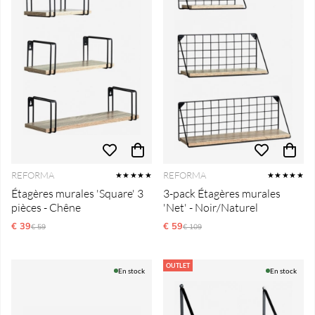
REFORMA
REFORMA
★★★★★
★★★★★
Étagères murales 'Square' 3
3-pack Étagères murales
pièces - Chêne
'Net' - Noir/Naturel
€ 39
Prix régulier:
€ 59
Prix régulier:
€ 59
€ 109
OUTLET
En stock
En stock