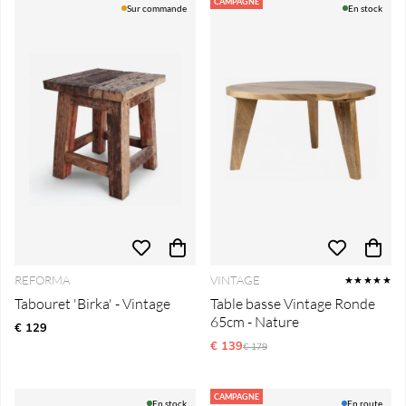
Produits
CAMPAGNE
Sur commande
En stock
REFORMA
VINTAGE
★★★★★
Tabouret 'Birka' - Vintage
Table basse Vintage Ronde
65cm - Nature
€ 129
€ 139
Prix régulier:
€ 179
CAMPAGNE
En stock
En route