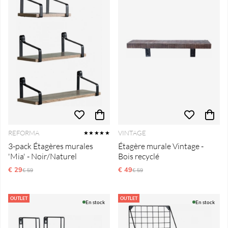
REFORMA
VINTAGE
★★★★★
3-pack Étagères murales
Étagère murale Vintage -
'Mia' - Noir/Naturel
Bois recyclé
€ 29
Prix régulier:
€ 49
Prix régulier:
€ 59
€ 59
OUTLET
OUTLET
En stock
En stock