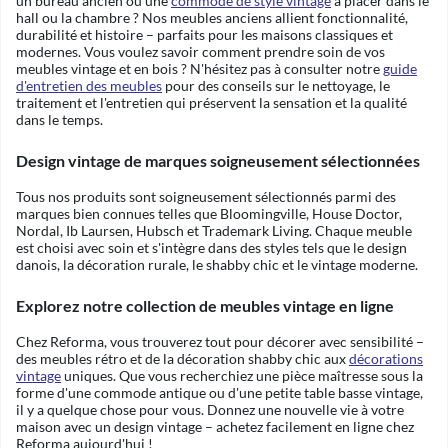
un bureau ancien ou une
commode de style vintage
à placer dans le
hall ou la chambre ? Nos meubles anciens allient fonctionnalité,
durabilité et histoire – parfaits pour les maisons classiques et
modernes. Vous voulez savoir comment prendre soin de vos
meubles vintage et en bois ? N'hésitez pas à consulter notre
guide
d'entretien des meubles
pour des conseils sur le nettoyage, le
traitement et l'entretien qui préservent la sensation et la qualité
dans le temps.
Design vintage de marques soigneusement sélectionnées
Tous nos produits sont soigneusement sélectionnés parmi des
marques bien connues telles que Bloomingville, House Doctor,
Nordal, Ib Laursen, Hubsch et Trademark Living. Chaque meuble
est choisi avec soin et s'intègre dans des styles tels que le design
danois, la décoration rurale, le shabby chic et le vintage moderne.
Explorez notre collection de meubles vintage en ligne
Chez Reforma, vous trouverez tout pour décorer avec sensibilité –
des meubles rétro et de la décoration shabby chic aux
décorations
vintage
uniques. Que vous recherchiez une pièce maîtresse sous la
forme d'une commode antique ou d'une petite table basse vintage,
il y a quelque chose pour vous. Donnez une nouvelle vie à votre
maison avec un design vintage – achetez facilement en ligne chez
Reforma aujourd'hui !