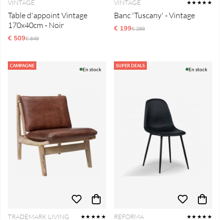
VINTAGE
VINTAGE
★★★★★
Table d'appoint Vintage
Banc 'Tuscany' - Vintage
170x40cm - Noir
€ 199
Prix régulier:
€ 289
€ 509
Prix régulier:
€ 849
CAMPAGNE
SUPER DEALS
En stock
En stock
TRADEMARK LIVING
REFORMA
★★★★★
★★★★★