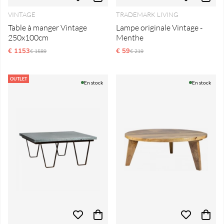
VINTAGE
TRADEMARK LIVING
Table à manger Vintage
Lampe originale Vintage -
250x100cm
Menthe
€ 1153
Prix régulier:
€ 59
Prix régulier:
€ 1589
€ 219
OUTLET
En stock
En stock