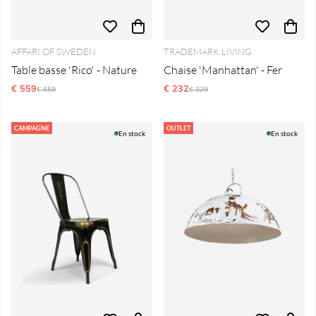
AFFARI OF SWEDEN
TRADEMARK LIVING
Table basse 'Rico' - Nature
Chaise 'Manhattan' - Fer
€ 559
Prix régulier:
€ 232
Prix régulier:
€ 659
€ 329
CAMPAGNE
OUTLET
En stock
En stock