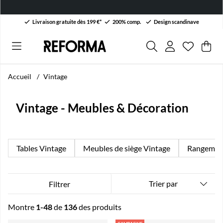
Livraison gratuite dès 199 €*
200% comp.
Design scandinave
Liste de 
Nombre da
.
Pan
Qua
.
Accueil
Vintage
Vintage - Meubles & Décoration
Tables Vintage
Meubles de siège Vintage
Rangement
Trier par
Filtrer
Montre
1-48
de
136
des produits