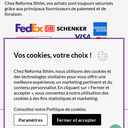
Chez Reforma Sthlm, vos achats sont toujours sécurisés
grâce aux principaux fournisseurs de paiement et de
livraison.
Vos cookies, votre choix !
Chez Reforma Sthlm, nous utilisons des cookies et
des technologies similaires pour vous offrir une
meilleure expérience, un marketing pertinent et du
contenu personnalisé. En cliquant sur « Fermer et
accepter », vous consentez à notre utilisation des
cookies à des fins statistiques et marketing.
Consultez notre
Politique de cookies
.
Reforma Sthlm AB (org. no. 556849-2606)
Engelbrektsgatan 29
(Note! Postal address only), SE-114 32
Paramètres
Fermer et accepter
STOCKHOLM, Sweden