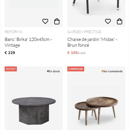
REFORMA
GARDEN PRESTIGE
Banc 'Birka' 120x45cm -
Chaise de jardin 'Midas' -
Vintage
Brun foncé
€ 229
€ 105
Prix régulier:
€ 117
OUTLET
CAMPAGNE
En stock
Sur commande