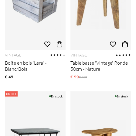
VINTAGE
VINTAGE
★★★★
★
★★★★★
Boîte en bois 'Lera' -
Table basse 'Vintage' Ronde
Blanc/Bois
50cm - Nature
€ 49
€ 99
Prix régulier:
€ 209
OUTLET
En stock
En stock