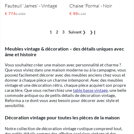
Fauteuil 'James' - Vintage
Chaise 'Forma' - Noir
€ 774
Prix régulier:
€ 99
Prix régulier:
€ 1069
€ 129
1
2
3
Suivant
❯
❯❙
Meubles vintage & décoration – des détails uniques avec
âme et histoire
Vous souhaitez créer une maison avec personnalité et charme ?
Que vous viviez dans une maison moderne ou à la campagne, vous
pouvez facilement décorer avec des meubles anciens chez vous et
donner à chaque pièce un charme intemporel. Avec des meubles
vintage et une décoration rétro, chaque pièce acquiert son propre
caractère. Que vous recherchiez une
table basse vintage
, une belle
commode antique ou de petits détails de décoration vintage,
Reforma a ce dont vous avez besoin pour décorer avec style et
sensibilité.
Décoration vintage pour toutes les pièces de la maison
Notre collection de décoration vintage rustique comprend tout,
des petits détails comme des affiches scolaires vintage et des