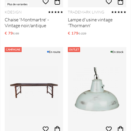
Plus de variantes
KDESIGN
TRADEMARK LIVING
★★★★★
★★★★★
Chaise 'Montmartre' -
Lampe d'usine vintage
Vintage noir/antique
'Thormann'
€ 79
Prix régulier:
€ 179
Prix régulier:
€ 99
€ 229
CAMPAGNE
OUTLET
En route
En stock