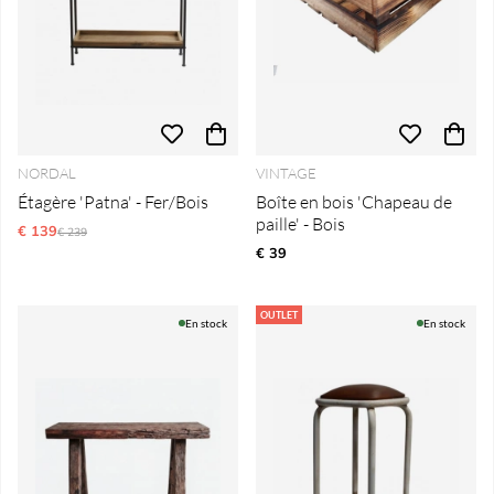
NORDAL
VINTAGE
Étagère 'Patna' - Fer/Bois
Boîte en bois 'Chapeau de
paille' - Bois
€ 139
Prix régulier:
€ 239
€ 39
OUTLET
En stock
En stock