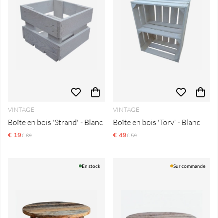
VINTAGE
VINTAGE
Boîte en bois 'Strand' - Blanc
Boîte en bois 'Torv' - Blanc
€ 19
Prix régulier:
€ 49
Prix régulier:
€ 89
€ 59
En stock
Sur commande