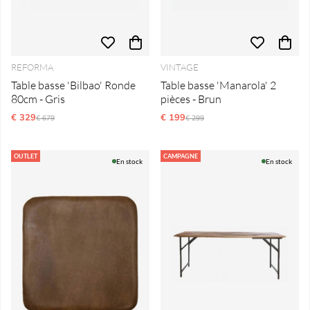
REFORMA
VINTAGE
Table basse 'Bilbao' Ronde
Table basse 'Manarola' 2
80cm - Gris
pièces - Brun
€ 329
Prix régulier:
€ 199
Prix régulier:
€ 679
€ 299
OUTLET
CAMPAGNE
En stock
En stock