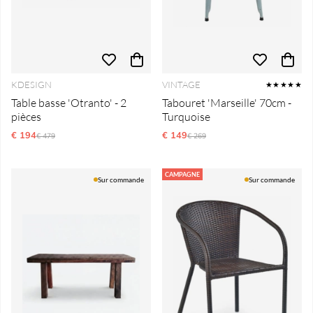
KDESIGN
VINTAGE
★★★★★
Table basse 'Otranto' - 2
Tabouret 'Marseille' 70cm -
pièces
Turquoise
€ 194
Prix régulier:
€ 149
Prix régulier:
€ 479
€ 269
CAMPAGNE
Sur commande
Sur commande