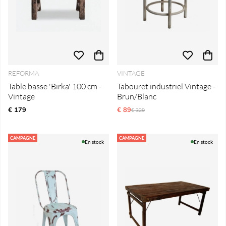
REFORMA
VINTAGE
Table basse 'Birka' 100 cm -
Tabouret industriel Vintage -
Vintage
Brun/Blanc
€ 179
€ 89
Prix régulier:
€ 329
CAMPAGNE
CAMPAGNE
En stock
En stock