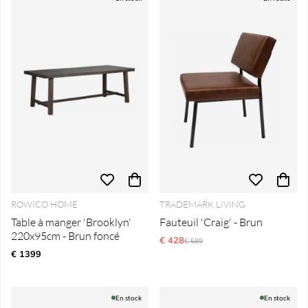
ROWICO HOME
TRADEMARK LIVING
Table à manger 'Brooklyn'
Fauteuil 'Craig' - Brun
220x95cm - Brun foncé
€ 428
Prix régulier:
€ 589
€ 1399
En stock
En stock