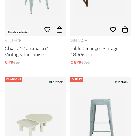
Plus de variantes
VINTAGE
VINTAGE
Chaise 'Montmartre' -
Table à manger Vintage
Vintage/Turquoise
180x90cm
€ 79
Prix régulier:
€ 579
Prix régulier:
€ 99
€ 799
CAMPAGNE
OUTLET
En stock
En stock