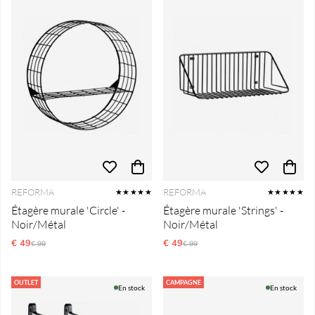
REFORMA
REFORMA
★★★★★
★★★★★
Étagère murale 'Circle' -
Étagère murale 'Strings' -
Noir/Métal
Noir/Métal
€ 49
Prix régulier:
€ 49
Prix régulier:
€ 99
€ 99
OUTLET
CAMPAGNE
En stock
En stock