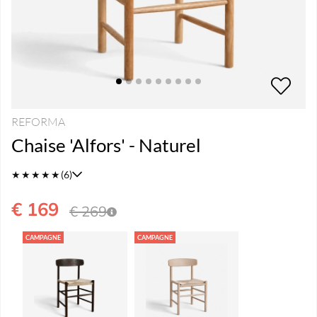
REFORMA
Chaise 'Alfors' - Naturel
★
★
★
★
★
(6)
€ 169
€ 269
CAMPAGNE
CAMPAGNE