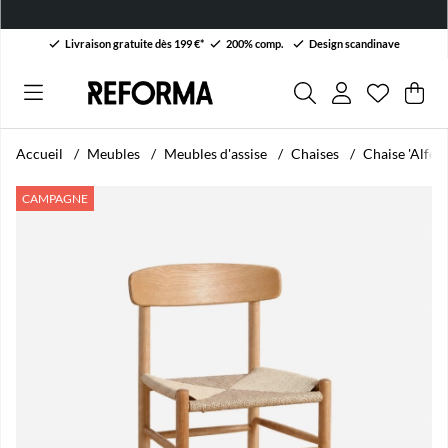
Livraison gratuite dès 199 €*
200% comp.
Design scandinave
Liste de 
Nombre da
.
Pan
Qua
.
Accueil
Meubles
Meubles d'assise
Chaises
Chaise 'Alfors
Images du produit Chaise 'Alfors' - Naturel
CAMPAGNE