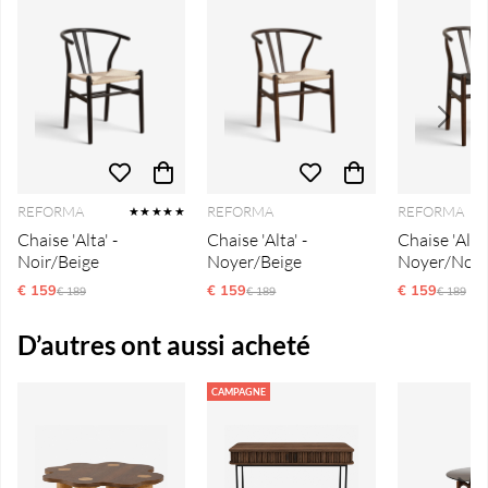
REFORMA
REFORMA
REFORMA
★★★★★
Chaise 'Alta' -
Chaise 'Alta' -
Chaise 'Alta'
Noir/Beige
Noyer/Beige
Noyer/Noir
€ 159
Ordinarie pris:
€ 159
Ordinarie pris:
€ 159
Ordinari
€ 189
€ 189
€ 189
D’autres ont aussi acheté
CAMPAGNE