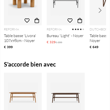
REFORMA
REFORMA
DUTCHBON
★★★★
★
Table basse 'Livora'
Bureau 'Light' - Noyer
Table basse '
107x98cm - Noyer
Noyer
€ 329
Ordinarie pris:
€ 399
€ 399
€ 649
S’accorde bien avec